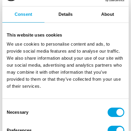
Consent
Details
About
This website uses cookies
We use cookies to personalise content and ads, to
provide social media features and to analyse our traffic.
We also share information about your use of our site with
our social media, advertising and analytics partners who
may combine it with other information that you’ve
provided to them or that they’ve collected from your use
of their services.
Consent
Uusi vuosi tabletit 8kpl
Necessary
Selection
|
|
Tuotetunnus (SKU): A94272
Tuotemerkki:
ARTYFETES
|
|
EAN: 3700091531182
Pakkauskoko: 5
Myyntiyksikkö: 5
Preferences