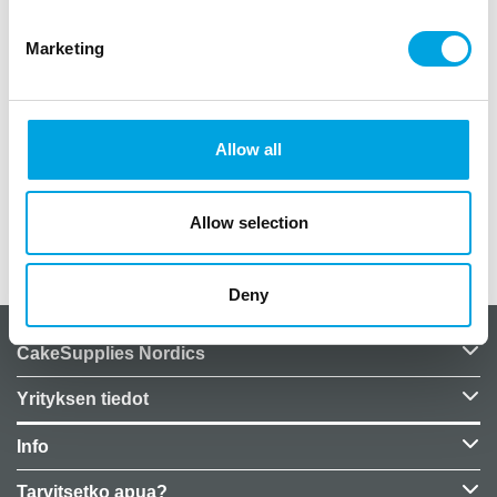
Marketing
Paperikukat askarteluun ja koristeluun. Pakkaus
sisältää 6 kappaletta paperisia pikkukukkia
Yhden kukan koko on 3cm
väri musta-valkoinen
Allow all
kukissa on valmiina tarrakiinnitys
Allow selection
Lisätiedot
Deny
CakeSupplies Nordics
Yrityksen tiedot
Info
Tarvitsetko apua?