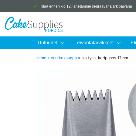
Tilaa ennen klo 12, lähetämme seuraavana arkipäivänä
Uutuudet
Leivontatarvikkeet
El
Home
»
Verkkokauppa
»
Iso tylla, koripunos 17mm