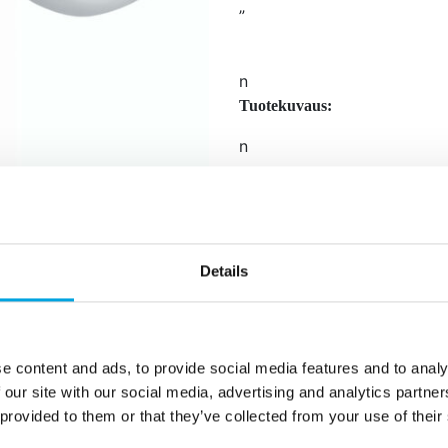
”
n
Tuotekuvaus:
n
n
koripunos, 17mm
n
Details
ruostumatonta terästä
n
voidaan pestä astianpesuk
sopii yhteen Städterin ison
e content and ads, to provide social media features and to analy
n
 our site with our social media, advertising and analytics partn
 provided to them or that they’ve collected from your use of their
sopii Wiltonin ison liittim