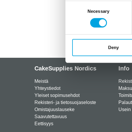
Consent
Necessary
Selection
Deny
CakeSupplies Nordics
Info
Meistä
Rekist
Yhteystiedot
Maksut
Yleiset sopimusehdot
Toimit
Rekisteri- ja tietosuojaseloste
Palau
Omistajuuslauseke
Usein 
Saavutettavuus
Eettisyys