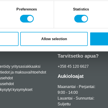
n
Preferences
Statistics
n
”
Lisätiedot
Allow selection
Tarvitsetko apua?
eröidy yritysasiakkaaksi
+358 45 120 6627
iedot ja maksuvaihtoehdot
Aukioloajat
usehdot
tusehdot
Maanantai - Perjantai:
kysytyt kysymykset
9:00 - 14:00
Lauantai - Sunnuntai:
Suljettu