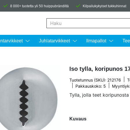
8 000+ tuotetta yli 50 huippubrändiltä
Kilpailukykyiset tukkuhinnat
Kun tuloksia tulee, voit selata niitä nuolinäpp
intarvikkeet
Juhlatarvikkeet
Ilmapallot
Tee
Iso tylla, koripunos 
|
Tuotetunnus (SKU): 212176
T
|
|
Pakkauskoko: 5
Myyntiyk
Tylla, jolla teet koripunost
Kuvaus