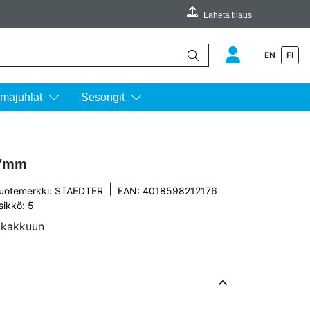
Lähetä tilaus
EN
FI
äimillä ylös ja alas ja siirtyä halutulle sivulle enterin painalluksella.
majuhlat
Sesongit
17mm
|
uotemerkki:
STAEDTER
EAN: 4018598212176
sikkö: 5
a kakkuun