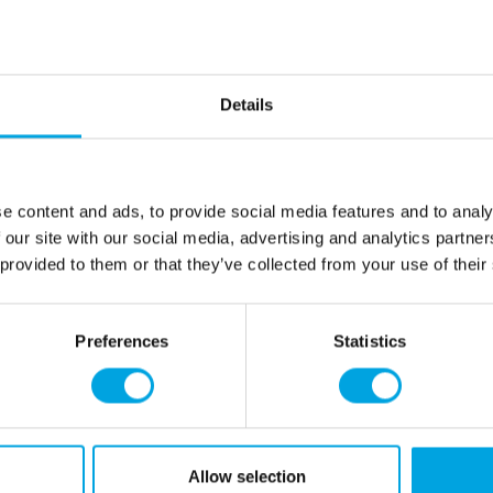
Viirinauha on hauska somiste
1 kpl
kuvio anime-aiheinen
Details
pituus 5m
nauhassa 10kpl kuvioi
kuvion koko 20x22c
materiaali pahvia
e content and ads, to provide social media features and to analy
 our site with our social media, advertising and analytics partn
 provided to them or that they’ve collected from your use of their
Lisätiedot
Preferences
Statistics
Tarvitsetko apua?
eröidy yritysasiakkaaksi
+358 45 120 6627
iedot ja maksuvaihtoehdot
Aukioloajat
usehdot
Allow selection
tusehdot