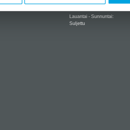
Maanantai - Perjantai:
kysytyt kysymykset
9:00 - 14:00
Lauantai - Sunnuntai:
Suljettu