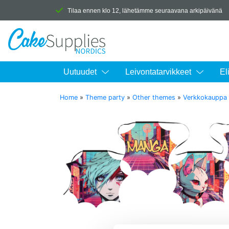
Tilaa ennen klo 12, lähetämme seuraavana arkipäivänä
Uutuudet
Leivontatarvikkeet
El
Home
»
Theme party
»
Other themes
»
Verkkokauppa