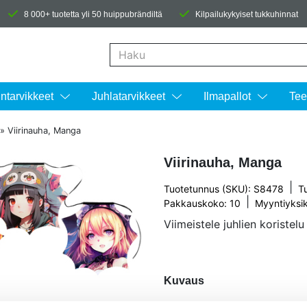
8 000+ tuotetta yli 50 huippubrändiltä
Kilpailukykyiset tukkuhinnat
Kun tuloksia tulee, voit selata niitä nuolinäpp
intarvikkeet
Juhlatarvikkeet
Ilmapallot
Tee
»
Viirinauha, Manga
Viirinauha, Manga
|
Tuotetunnus (SKU): S8478
T
|
Pakkauskoko: 10
Myyntiyksi
Viimeistele juhlien koristelu 
Kuvaus