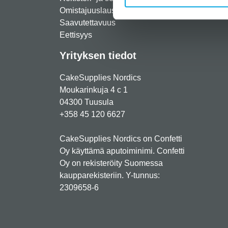
Omistajuuslauseke
Usein 
Saavutettavuus
Eettisyys
Yrityksen tiedot
CakeSupplies Nordics
Moukarinkuja 4 c 1
04300 Tuusula
+358 45 120 6627
CakeSupplies Nordics on Confetti
Oy käyttämä aputoiminimi. Confetti
Oy on rekisteröity Suomessa
kaupparekisteriin. Y-tunnus:
2309658-6