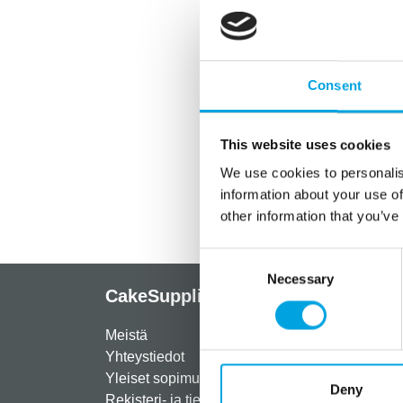
Consent
This website uses cookies
We use cookies to personalis
information about your use of
other information that you’ve
Consent
Necessary
Selection
CakeSupplies Nordics
Info
Meistä
Rekist
Yhteystiedot
Maksut
Yleiset sopimusehdot
Toimit
Deny
Rekisteri- ja tietosuojaseloste
Palau