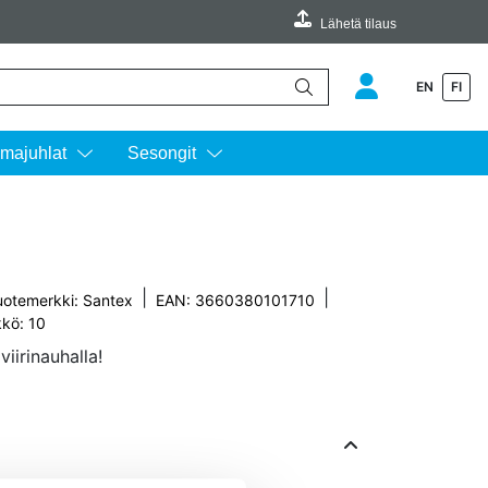
Lähetä tilaus
EN
FI
äimillä ylös ja alas ja siirtyä halutulle sivulle enterin painalluksella.
majuhlat
Sesongit
|
|
uotemerkki:
Santex
EAN: 3660380101710
kkö: 10
viirinauhalla!