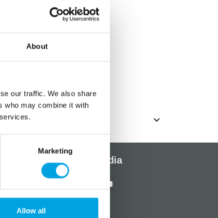
 juhliin.
About
ta
m
se our traffic. We also share
ers who may combine it with
 services.
Marketing
Sosiaalinen media
Allow all