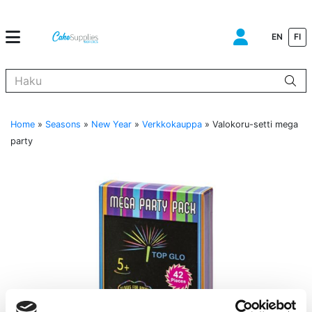
EN
FI
Kun tuloksia tulee, voit selata niitä nuolinäppäimillä ylös ja alas ja s
Home
»
Seasons
»
New Year
»
Verkkokauppa
»
Valokoru-setti mega
party