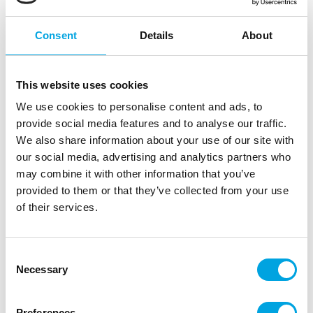
Consent
Details
About
This website uses cookies
We use cookies to personalise content and ads, to
provide social media features and to analyse our traffic.
We also share information about your use of our site with
our social media, advertising and analytics partners who
may combine it with other information that you’ve
Valokoru-setti mega party
provided to them or that they’ve collected from your use
of their services.
|
|
Tuotetunnus (SKU): J92136
Tuotemerkki:
JOKER
|
|
EAN: 7393616483668
Pakkauskoko: 24
Myyntiyksikkö: 6
Upea mega party -setti valokoruja juhliin!
Consent
Necessary
Selection
Kuvaus
Preferences