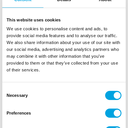
This website uses cookies
We use cookies to personalise content and ads, to
provide social media features and to analyse our traffic.
We also share information about your use of our site with
our social media, advertising and analytics partners who
may combine it with other information that you’ve
provided to them or that they’ve collected from your use
of their services.
Vaahteranlehti-köynnös 1,7m
|
|
Tuotetunnus (SKU): A95644
Tuotemerkki:
ARTYFETES
Consent
|
|
EAN: 3666735003371
Pakkauskoko: 3
Myyntiyksikkö: 3
Necessary
Selection
Kaunis köynnös somistukseen sekä kattauksiin.
Preferences
Kuvaus