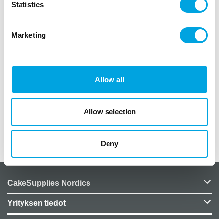
Statistics
paketissa 1 kpl köynnös
väri värikäs
Marketing
erimuotoisia lehtiä
materiaali muovia ja kangasta
köynnöksen pituus noin 1,7 metriä, leveys noin
Allow all
8cm
soveltuu pöytäkoristeeksi kattauksiin,
sisustuksiin ja monen juhlan somistukseen
Allow selection
Lisätiedot
Deny
CakeSupplies Nordics
Yrityksen tiedot