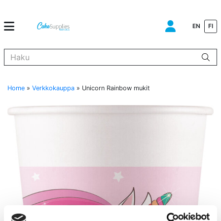
EN
FI
Kun tuloksia tulee, voit selata niitä nuolinäppäimillä ylös ja alas ja s
Home
»
Verkkokauppa
»
Unicorn Rainbow mukit