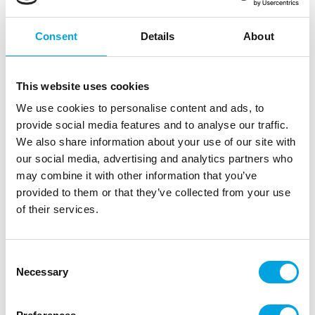
Consent
Details
About
This website uses cookies
We use cookies to personalise content and ads, to
provide social media features and to analyse our traffic.
We also share information about your use of our site with
our social media, advertising and analytics partners who
may combine it with other information that you’ve
provided to them or that they’ve collected from your use
of their services.
Unicorn Rainbow mukit
Consent
|
|
Tuotetunnus (SKU): 93759
Tuotemerkki:
PROCOS
Necessary
Selection
|
|
EAN: 5201184937594
Pakkauskoko: 12
Myyntiyksikkö: 12
Unicorn Rainbow mukit lastenjuhliin.