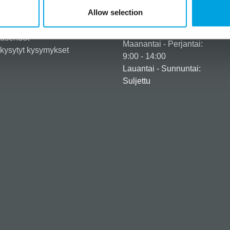
eröidy yritysasiakkaaksi
+358 45 120 6627
Allow selection
iedot ja maksuvaihtoehdot
Aukioloajat
usehdot
tusehdot
Maanantai - Perjantai:
kysytyt kysymykset
9:00 - 14:00
Lauantai - Sunnuntai:
Suljettu