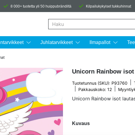
8 000+ tuotetta yli 50 huippubrändiltä
Kilpailukykyiset tukkuhinnat
Kun tuloksia tulee, voit selata niitä nuolinäpp
intarvikkeet
Juhlatarvikkeet
Ilmapallot
Tee
nat
Unicorn Rainbow isot 
|
Tuotetunnus (SKU): P93760
|
|
Pakkauskoko: 12
Myyntiyk
Unicorn Rainbow isot lautasl
Kuvaus