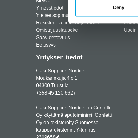
Meistä
Rekist
Deny
Yhteystiedot
Maksut
Yleiset sopimusehdot
Toimit
Rekisteri- ja tietosuojaseloste
Palau
Omistajuuslauseke
Usein 
Saavutettavuus
Eettisyys
Yrityksen tiedot
CakeSupplies Nordics
Moukarinkuja 4 c 1
04300 Tuusula
+358 45 120 6627
CakeSupplies Nordics on Confetti
Oy käyttämä aputoiminimi. Confetti
Oy on rekisteröity Suomessa
kaupparekisteriin. Y-tunnus:
2309658-6