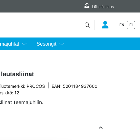
Lähetä tilaus
EN
FI
äimillä ylös ja alas ja siirtyä halutulle sivulle enterin painalluksella.
majuhlat
Sesongit
lautasliinat
|
Tuotemerkki:
PROCOS
EAN: 5201184937600
sikkö: 12
iinat teemajuhliin.