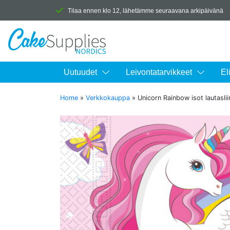
Tilaa ennen klo 12, lähetämme seuraavana arkipäivänä
Uutuudet
Leivontatarvikkeet
El
Home
»
Verkkokauppa
»
Unicorn Rainbow isot lautaslii