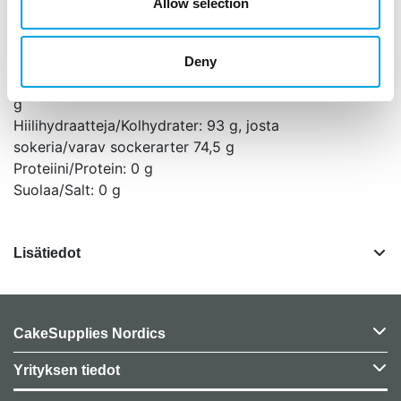
färgämnen: E100, E120, E133. Glutenfri.
Allow selection
Ravintoarvot/Näringsvärde per 100 g:
Energia/Energi: 1502 kJ (359kcal)
Deny
Rasvaa/Fett: 0 g, josta tyydyttyneitä/varav mättat 0
g
Hiilihydraatteja/Kolhydrater: 93 g, josta
sokeria/varav sockerarter 74,5 g
Proteiini/Protein: 0 g
Suolaa/Salt: 0 g
Lisätiedot
CakeSupplies Nordics
Yrityksen tiedot