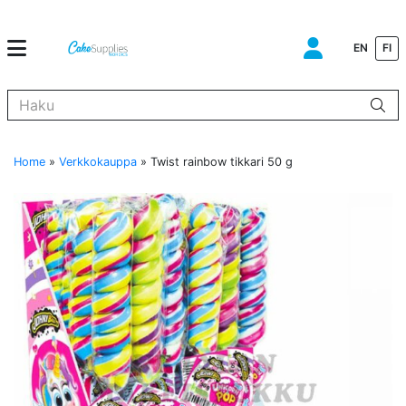
EN
FI
Kun tuloksia tulee, voit selata niitä nuolinäppäimillä ylös ja alas ja s
Home
»
Verkkokauppa
»
Twist rainbow tikkari 50 g