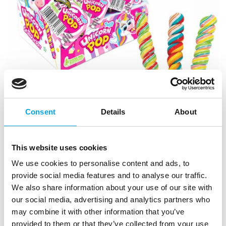
Consent
Details
About
This website uses cookies
We use cookies to personalise content and ads, to
provide social media features and to analyse our traffic.
Twist rainbow tikkari 50 g
We also share information about your use of our site with
|
Tuotetunnus (SKU): U11613
our social media, advertising and analytics partners who
|
Tuotemerkki:
URJALAN MAKEISTUKKU
may combine it with other information that you’ve
|
|
EAN: 5904310231671
Pakkauskoko: 24
provided to them or that they’ve collected from your use