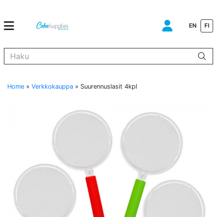
EN
FI
Kun tuloksia tulee, voit selata niitä nuolinäppäimillä ylös ja alas ja s
Home
»
Verkkokauppa
»
Suurennuslasit 4kpl