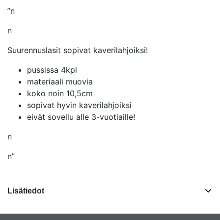
”n
n
Suurennuslasit sopivat kaverilahjoiksi!
pussissa 4kpl
materiaali muovia
koko noin 10,5cm
sopivat hyvin kaverilahjoiksi
eivät sovellu alle 3-vuotiaille!
n
n”
Lisätiedot