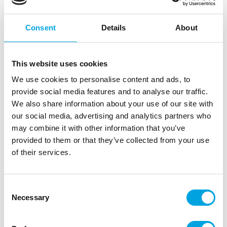
Consent
Details
About
This website uses cookies
We use cookies to personalise content and ads, to
provide social media features and to analyse our traffic.
We also share information about your use of our site with
our social media, advertising and analytics partners who
Sonic isot lautasliinat
may combine it with other information that you’ve
provided to them or that they’ve collected from your use
|
|
Tuotetunnus (SKU): 95651
Tuotemerkki:
PROCOS
|
|
of their services.
EAN: 5201184956519
Pakkauskoko: 12
Myyntiyksikkö: 6
Disney Minni ja Mikki Hiiri mukit juhliin.
Consent
Necessary
Selection
Kuvaus