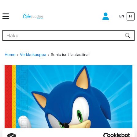
EN
FI
Kun tuloksia tulee, voit selata niitä nuolinäppäimillä ylös ja alas ja s
Home
»
Verkkokauppa
»
Sonic isot lautasliinat