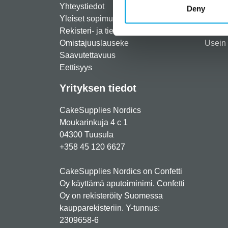
Yhteystiedot
Maksut
Deny
Yleiset sopimusehdot
Toimit
Rekisteri- ja tietosuojaseloste
Palau
Omistajuuslauseke
Usein 
Saavutettavuus
Eettisyys
Yrityksen tiedot
CakeSupplies Nordics
Moukarinkuja 4 c 1
04300 Tuusula
+358 45 120 6627
CakeSupplies Nordics on Confetti
Oy käyttämä aputoiminimi. Confetti
Oy on rekisteröity Suomessa
kaupparekisteriin. Y-tunnus:
2309658-6