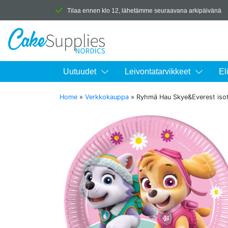
Tilaa ennen klo 12, lähetämme seuraavana arkipäivänä
Uutuudet
Leivontatarvikkeet
El
Home
»
Verkkokauppa
»
Ryhmä Hau Skye&Everest isot