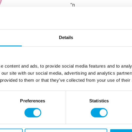
”n
Ryhmä Hau Skye&Everest
isot 
paketissa 8 kappaletta pap
halkaisija noin 23 cm
Details
muovittomia
SFC-sertifioitu tuote
Paw Patrol
e content and ads, to provide social media features and to analy
”
 our site with our social media, advertising and analytics partn
 provided to them or that they’ve collected from your use of their
Lisätiedot
Preferences
Statistics
Tarvitsetko apua?
eröidy yritysasiakkaaksi
+358 45 120 6627