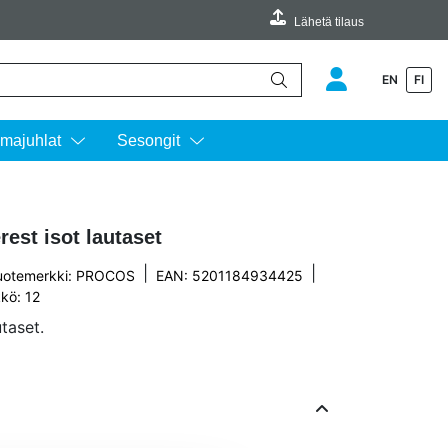
Lähetä tilaus
EN
FI
äimillä ylös ja alas ja siirtyä halutulle sivulle enterin painalluksella.
majuhlat
Sesongit
st isot lautaset
|
|
uotemerkki:
PROCOS
EAN: 5201184934425
kö: 12
taset.