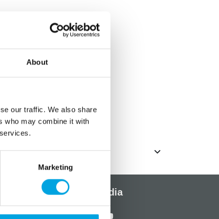
lautaset lastenjuhliin
erilautasia
About
se our traffic. We also share
ers who may combine it with
 services.
Marketing
Sosiaalinen media