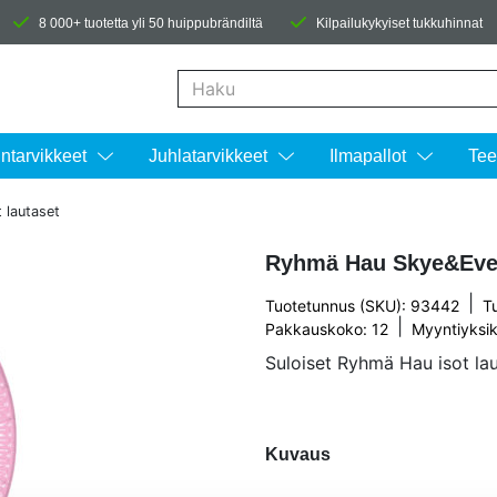
8 000+ tuotetta yli 50 huippubrändiltä
Kilpailukykyiset tukkuhinnat
Kun tuloksia tulee, voit selata niitä nuolinäpp
intarvikkeet
Juhlatarvikkeet
Ilmapallot
Tee
 lautaset
Ryhmä Hau Skye&Evere
|
Tuotetunnus (SKU): 93442
T
|
Pakkauskoko: 12
Myyntiyksik
Suloiset Ryhmä Hau isot lau
Kuvaus