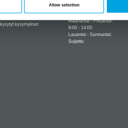
iedot ja maksuvaihtoehdot
Allow selection
Aukioloajat
usehdot
tusehdot
Maanantai - Perjantai:
kysytyt kysymykset
9:00 - 14:00
Lauantai - Sunnuntai:
Suljettu