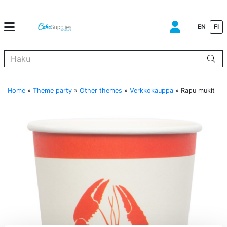
EN
FI
Kun tuloksia tulee, voit selata niitä nuolinäppäimillä ylös ja alas ja s
Home
»
Theme party
»
Other themes
»
Verkkokauppa
»
Rapu mukit