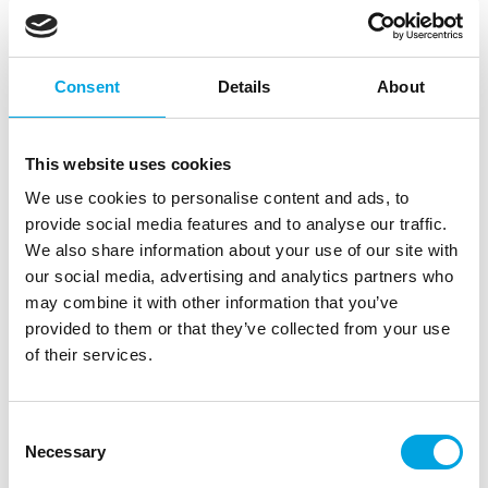
Consent
Details
About
This website uses cookies
We use cookies to personalise content and ads, to
provide social media features and to analyse our traffic.
We also share information about your use of our site with
our social media, advertising and analytics partners who
may combine it with other information that you’ve
provided to them or that they’ve collected from your use
of their services.
Rapu mukit
Consent
Necessary
Selection
|
|
Tuotetunnus (SKU): J74039
Tuotemerkki:
JOKER