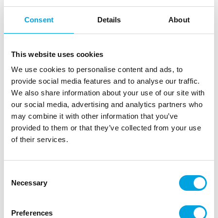
Consent
Details
About
This website uses cookies
We use cookies to personalise content and ads, to
provide social media features and to analyse our traffic.
We also share information about your use of our site with
our social media, advertising and analytics partners who
may combine it with other information that you’ve
provided to them or that they’ve collected from your use
of their services.
Consent
Punaiset makeisvuoat, 180 kpl
Necessary
Selection
|
|
Tuotetunnus (SKU): 0339797
Tuotemerkki:
DECORA
|
|
EAN: 8024622079420
Pakkauskoko: 12
Myyntiyksikkö: 6
Preferences