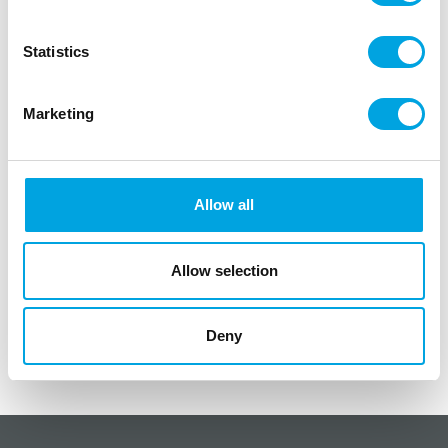
Kauniit makeisvuoat / minimuffinivuoat pienille
makeisille ja herkuille
Statistics
Marketing
Kuvaus
Kauniit makeisvuoat / mini-muffinivuoat pienille
herkuille ja suupaloille.
Allow all
paketissa 180 kpl makeisvuokia
väri metallinhohto punainen
Allow selection
yhden vuoan koko noin 2,7cm x 1,7cm
maksimi paistolämpötila 220°C
Deny
Lisätiedot