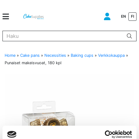
EN
FI
Kun tuloksia tulee, voit selata niitä nuolinäppäimillä ylös ja alas ja s
Home
»
Cake pans
»
Necessities
»
Baking cups
»
Verkkokauppa
»
Punaiset makeisvuoat, 180 kpl