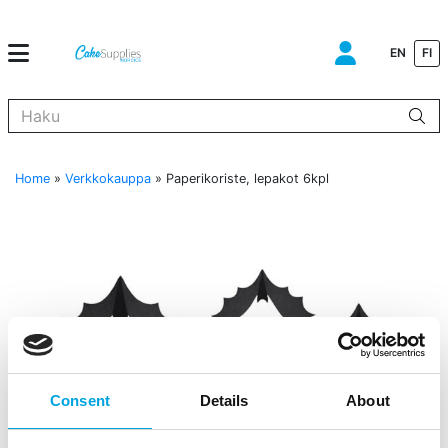
EN
FI
Kun tuloksia tulee, voit selata niitä nuolinäppäimillä ylös ja alas ja s
Home
»
Verkkokauppa
»
Paperikoriste, lepakot 6kpl
Consent
Details
About