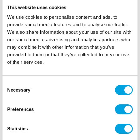
This website uses cookies
We use cookies to personalise content and ads, to
provide social media features and to analyse our traffic.
We also share information about your use of our site with
our social media, advertising and analytics partners who
Paperikoriste, lepakot 6kpl
may combine it with other information that you’ve
|
|
provided to them or that they’ve collected from your use
Tuotetunnus (SKU): DNT11
Tuotemerkki:
PARTYDECO
|
|
EAN: 5904555025455
Pakkauskoko: 30
of their services.
Myyntiyksikkö: 10
Lepakko somisteilla koristelet halloween juhlien
Consent
juhlatilan.
Necessary
Selection
Preferences
Kuvaus
Paperiset lepakko koristeet voit laittaa roikkumaan
Statistics
siiman avulla tai kiinnittää seinään esim sinitarran