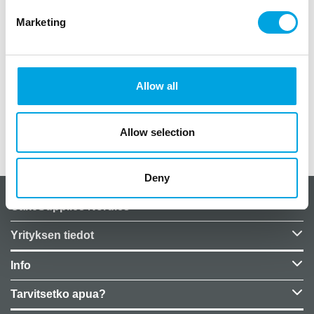
Marketing
Ötökkä mukit hyönteistutkijan juhliin.
8 kpl paketissa
pahvimukit
Allow all
vetoisuus noin 2,5dl
Allow selection
Lisätiedot
Deny
CakeSupplies Nordics
Yrityksen tiedot
Info
Tarvitsetko apua?