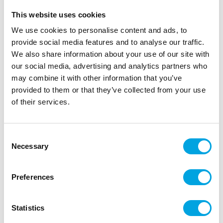
This website uses cookies
We use cookies to personalise content and ads, to
provide social media features and to analyse our traffic.
We also share information about your use of our site with
our social media, advertising and analytics partners who
may combine it with other information that you’ve
provided to them or that they’ve collected from your use
of their services.
Ötökkä mukit 8kpl
Consent
Necessary
Selection
|
|
Tuotetunnus (SKU): BUG-103
Tuotemerkki:
GINGER RAY
|
|
EAN: 5056567064387
Pakkauskoko: 5
Myyntiyksikkö: 6
Ötökkä-juhliin kauniit mukit.
Preferences
Statistics
Kuvaus