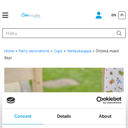
EN
FI
Kun tuloksia tulee, voit selata niitä nuolinäppäimillä ylös ja alas ja s
Home
»
Party decorations
»
Cups
»
Verkkokauppa
»
Ötökkä mukit
8kpl
Consent
Details
About