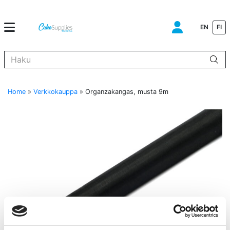
EN
FI
Kun tuloksia tulee, voit selata niitä nuolinäppäimillä ylös ja alas ja s
Home
»
Verkkokauppa
»
Organzakangas, musta 9m