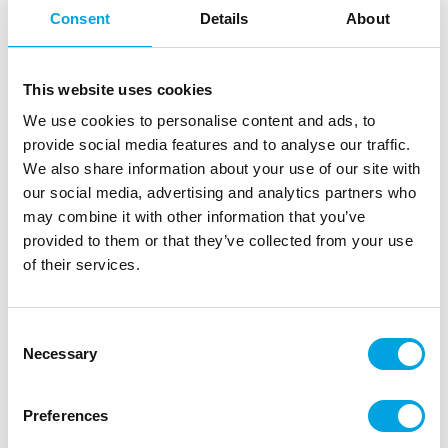
Consent
Details
About
This website uses cookies
Organzakangas, musta 9m
We use cookies to personalise content and ads, to
|
|
Tuotetunnus (SKU): ORP-010
Tuotemerkki:
PARTYDECO
provide social media features and to analyse our traffic.
|
|
EAN: 5901157428974
Pakkauskoko: 24
Myyntiyksikkö: 6
We also share information about your use of our site with
Upea ja laadukas organzakangas juhlapöytiin tai
our social media, advertising and analytics partners who
rekvisiitaksi.
may combine it with other information that you’ve
provided to them or that they’ve collected from your use
of their services.
Kuvaus
Consent
”
Necessary
Selection
nt
Preferences
ntt
materiaali ohutta organzaa