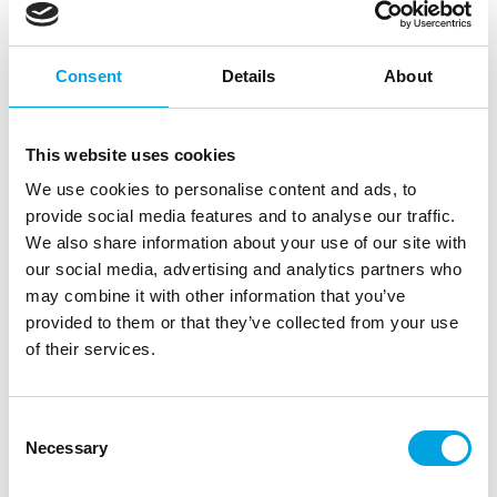
Consent
Details
About
This website uses cookies
Olkanauha, Mom to Be vaaleanpunainen
We use cookies to personalise content and ads, to
provide social media features and to analyse our traffic.
|
Tuotetunnus (SKU): SBS1-081B
Tuotemerkki:
PARTYDECO
|
|
|
We also share information about your use of our site with
EAN: 5904555015135
Pakkauskoko: 12
our social media, advertising and analytics partners who
Myyntiyksikkö: 6
may combine it with other information that you’ve
Kaunis satiininauha tulevalle äidille!
provided to them or that they’ve collected from your use
of their services.
Kuvaus
Consent
Necessary
Selection
”