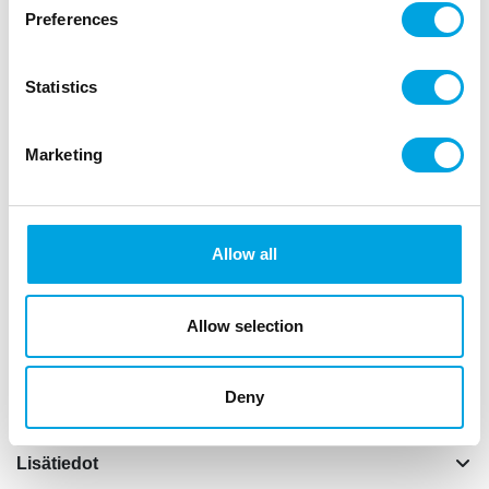
1 kpl
Preferences
nt
nttsatiininauha
Statistics
nt
väri vaaleanpunainen
Marketing
tekstin väri: kulta
ntnt
teksti: Mom to Be (tuleva äiti)
Allow all
nauhan pituus 75cm
nauhan leveys 9,5cm
materiaali 100% polyesteria
Allow selection
n
”
Deny
Lisätiedot