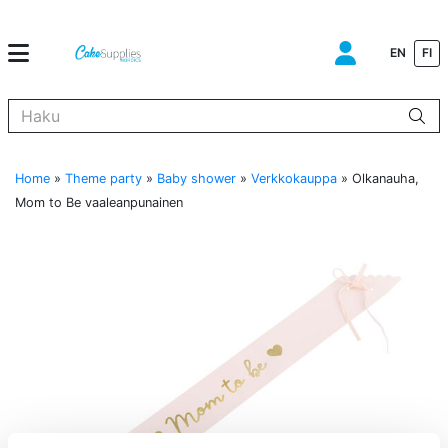
EN
FI
Kun tuloksia tulee, voit selata niitä nuolinäppäimillä ylös ja alas ja s
Home
»
Theme party
»
Baby shower
»
Verkkokauppa
»
Olkanauha,
Mom to Be vaaleanpunainen