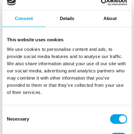
Consent
Details
About
This website uses cookies
Neonvalo-kyltti Happy Birthday
We use cookies to personalise content and ads, to
provide social media features and to analyse our traffic.
|
|
Tuotetunnus (SKU): NEON4
Tuotemerkki:
PARTYDECO
We also share information about your use of our site with
|
|
EAN: 5904555067844
Pakkauskoko: 3
Myyntiyksikkö: 3
our social media, advertising and analytics partners who
Upea neon-valokyltti viimeistelee juhlapaikan
may combine it with other information that you’ve
somistuksen!
provided to them or that they’ve collected from your use
of their services.
Kuvaus
Consent
Necessary
Selection
Upea Happy Birthday neonvalokyltti viimeistelee
juhlapaikan somistuksen ja toimii jatkossa