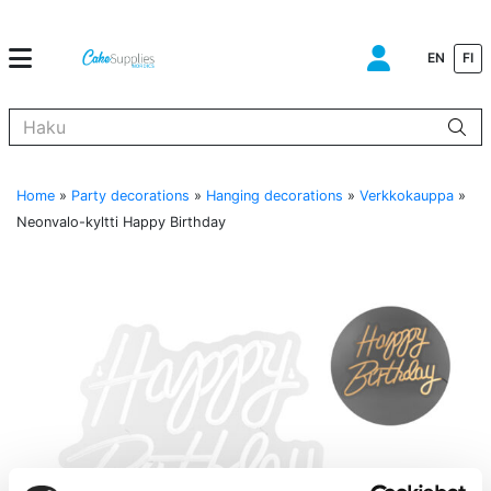
EN
FI
Kun tuloksia tulee, voit selata niitä nuolinäppäimillä ylös ja alas ja s
Home
»
Party decorations
»
Hanging decorations
»
Verkkokauppa
»
Neonvalo-kyltti Happy Birthday