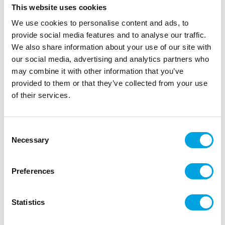
This website uses cookies
We use cookies to personalise content and ads, to
provide social media features and to analyse our traffic.
We also share information about your use of our site with
our social media, advertising and analytics partners who
Mukit, valkoinen kultareunalla
may combine it with other information that you’ve
provided to them or that they’ve collected from your use
|
Tuotetunnus (SKU): KPP30-008-EU2
of their services.
|
|
Tuotemerkki:
PARTYDECO
EAN: 5900779189362
|
Pakkauskoko: 25
Myyntiyksikkö: 5
Pahvimukit mehulle ja limulle.
Consent
Necessary
Selection
Kuvaus
Preferences
”ntt
Kauniit mukit juhlaan kuin juhlaan.
Statistics
paketissa 6 kappaletta pahvimukeja
vetoisuus noin 2,2 dl