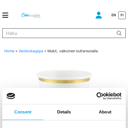
EN
FI
Kun tuloksia tulee, voit selata niitä nuolinäppäimillä ylös ja alas ja s
Home
»
Verkkokauppa
»
Mukit, valkoinen kultareunalla
Consent
Details
About