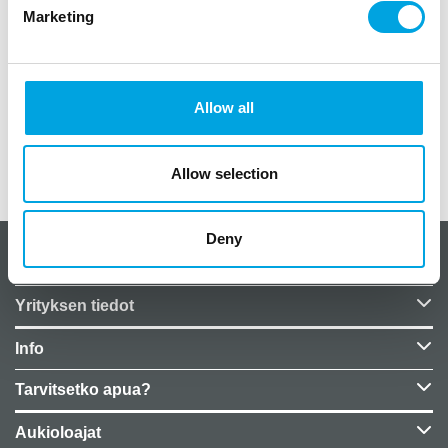
Marketing
väri valkoinen
kuvio kultainen
mukit kylmille juomille
”
Allow all
Allow selection
Lisätiedot
Deny
CakeSupplies Nordics
Yrityksen tiedot
Info
Tarvitsetko apua?
Aukioloajat