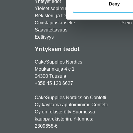
Yhteystiedot
Maksut
Deny
Yleiset sopimusehdot
Toimit
Rekisteri- ja tietosuojaseloste
Palau
Omistajuuslauseke
Usein 
Saavutettavuus
Eettisyys
Yrityksen tiedot
CakeSupplies Nordics
Moukarinkuja 4 c 1
04300 Tuusula
+358 45 120 6627
CakeSupplies Nordics on Confetti
Oy käyttämä aputoiminimi. Confetti
Oy on rekisteröity Suomessa
kaupparekisteriin. Y-tunnus:
2309658-6