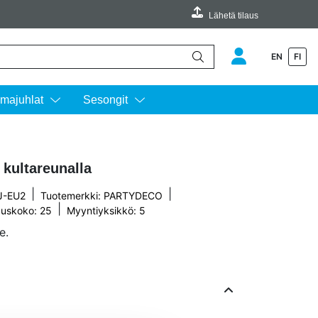
Lähetä tilaus
EN
FI
äimillä ylös ja alas ja siirtyä halutulle sivulle enterin painalluksella.
majuhlat
Sesongit
 kultareunalla
|
|
J-EU2
Tuotemerkki:
PARTYDECO
|
uskoko: 25
Myyntiyksikkö: 5
e.