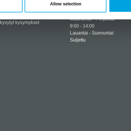
iedot ja maksuvaihtoehdot
Allow selection
Aukioloajat
usehdot
tusehdot
Maanantai - Perjantai:
kysytyt kysymykset
9:00 - 14:00
Lauantai - Sunnuntai:
Suljettu