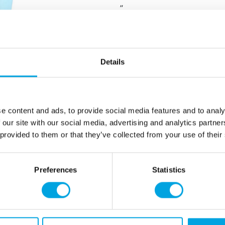
”
nt
ntt
paketissa 6 kappaletta
vetoisuus noin 2,2 dl
Details
väri vaaleansininen
kuvio kultainen
n
e content and ads, to provide social media features and to analy
”
 our site with our social media, advertising and analytics partn
 provided to them or that they’ve collected from your use of their
Lisätiedot
Preferences
Statistics
Tarvitsetko apua?
eröidy yritysasiakkaaksi
+358 45 120 6627