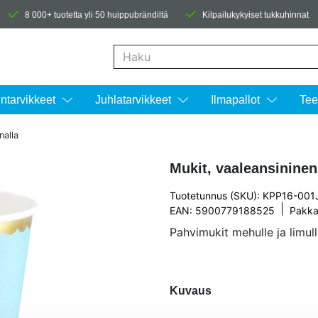
8 000+ tuotetta yli 50 huippubrändiltä
Kilpailukykyiset tukkuhinnat
Kun tuloksia tulee, voit selata niitä nuolinäpp
intarvikkeet
Juhlatarvikkeet
Ilmapallot
Tee
nalla
Mukit, vaaleansininen
Tuotetunnus (SKU): KPP16-001
|
EAN: 5900779188525
Pakka
Pahvimukit mehulle ja limull
Kuvaus