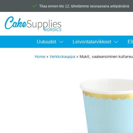
Tilaa ennen klo 12, lähetämme seuraavana arkipäivänä
Uutuudet
Leivontatarvikkeet
El
Home
»
Verkkokauppa
»
Mukit, vaaleansininen kultareu