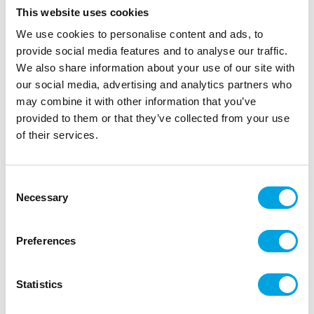
This website uses cookies
We use cookies to personalise content and ads, to
provide social media features and to analyse our traffic.
We also share information about your use of our site with
our social media, advertising and analytics partners who
may combine it with other information that you’ve
provided to them or that they’ve collected from your use
of their services.
Mukit, trooppinen eleganssi
Consent
|
|
Tuotetunnus (SKU): A94050
Tuotemerkki:
ARTYFETES
Necessary
Selection
|
|
EAN: 3700091528649
Pakkauskoko: 12
Myyntiyksikkö: 6
Pahvimukit mehulle ja limulle.
Preferences
Statistics
Kuvaus