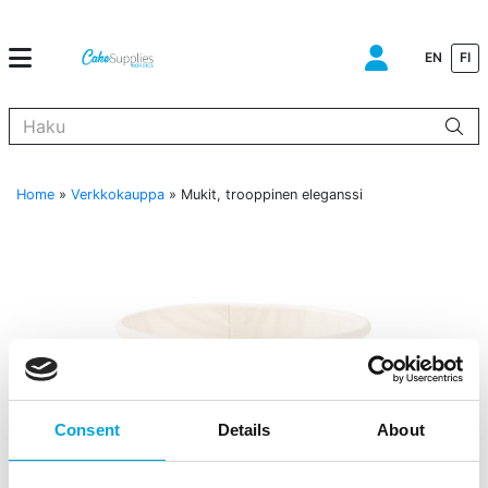
EN
FI
Kun tuloksia tulee, voit selata niitä nuolinäppäimillä ylös ja alas ja s
Home
»
Verkkokauppa
»
Mukit, trooppinen eleganssi
Consent
Details
About