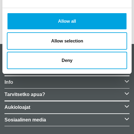
kuvio kultainen
materiaali pahvia
Allow all
Lisätiedot
Allow selection
CakeSupplies Nordics
Deny
Yrityksen tiedot
Info
Tarvitsetko apua?
Aukioloajat
Sosiaalinen media