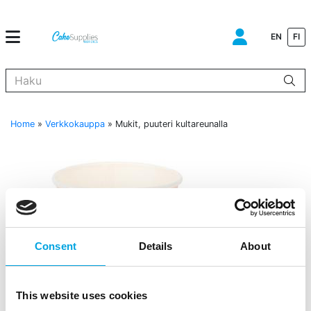
EN
FI
Kun tuloksia tulee, voit selata niitä nuolinäppäimillä ylös ja alas ja s
Home
»
Verkkokauppa
»
Mukit, puuteri kultareunalla
Consent
Details
About
This website uses cookies