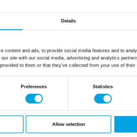
paketissa 6 kappaletta pa
vetoisuus noin 2,2 dl
väri pinkki
Details
Lisätiedot
e content and ads, to provide social media features and to analy
 our site with our social media, advertising and analytics partn
 provided to them or that they’ve collected from your use of their
Tarvitsetko apua?
Preferences
Statistics
eröidy yritysasiakkaaksi
+358 45 120 6627
iedot ja maksuvaihtoehdot
Aukioloajat
usehdot
tusehdot
Maanantai - Perjantai:
Allow selection
kysytyt kysymykset
9:00 - 14:00