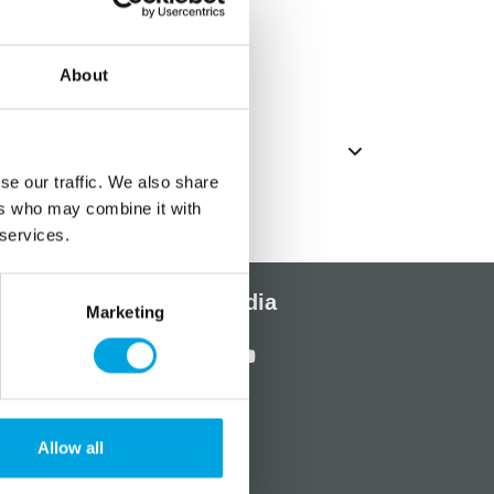
hvimukeja
About
se our traffic. We also share
ers who may combine it with
 services.
Sosiaalinen media
Marketing
Allow all