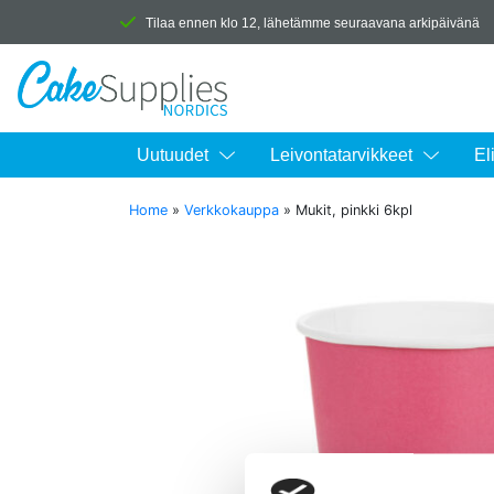
Tilaa ennen klo 12, lähetämme seuraavana arkipäivänä
Uutuudet
Leivontatarvikkeet
El
Home
»
Verkkokauppa
»
Mukit, pinkki 6kpl