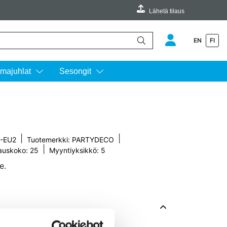
Lähetä tilaus
EN
FI
äimillä ylös ja alas ja siirtyä halutulle sivulle enterin painalluksella.
majuhlat
Sesongit
|
|
6-EU2
Tuotemerkki:
PARTYDECO
|
auskoko: 25
Myyntiyksikkö: 5
e.