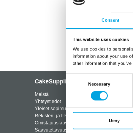
Consent
This website uses cookies
We use cookies to personalis
information about your use of
other information that you’ve
Consent
CakeSupplies Nordics
Info
Necessary
Selection
Meistä
Rekist
Yhteystiedot
Maksut
Yleiset sopimusehdot
Toimit
Rekisteri- ja tietosuojaseloste
Palau
Deny
Omistajuuslauseke
Usein 
Saavutettavuus