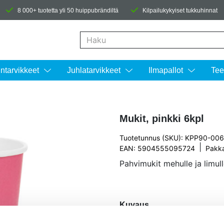
8 000+ tuotetta yli 50 huippubrändiltä
Kilpailukykyiset tukkuhinnat
Kun tuloksia tulee, voit selata niitä nuolinäpp
intarvikkeet
Juhlatarvikkeet
Ilmapallot
Tee
Mukit, pinkki 6kpl
Tuotetunnus (SKU): KPP90-00
|
EAN: 5904555095724
Pakk
Pahvimukit mehulle ja limull
Kuvaus