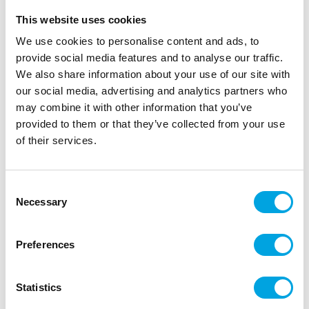
This website uses cookies
We use cookies to personalise content and ads, to
provide social media features and to analyse our traffic.
We also share information about your use of our site with
our social media, advertising and analytics partners who
may combine it with other information that you’ve
provided to them or that they’ve collected from your use
of their services.
Mukit, kraft kultareunalla
Consent
|
|
Tuotetunnus (SKU): A79507
EAN: 3700091795072
Necessary
Selection
|
Pakkauskoko: 36
Myyntiyksikkö: 6
Kertakäyttömukit mehulle ja limulle.
Preferences
Kuvaus
Statistics