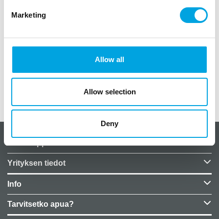
Kauniit mukit juhlaan kuin juhlaan.
Marketing
paketissa 8 kappaletta kertakäyttömukeja
vetoisuus noin 2,5 dl
väri pahvinruskea /kraft
kuvio kultainen
Allow all
materiaali pahvia
Allow selection
Lisätiedot
Deny
CakeSupplies Nordics
Yrityksen tiedot
Info
Tarvitsetko apua?