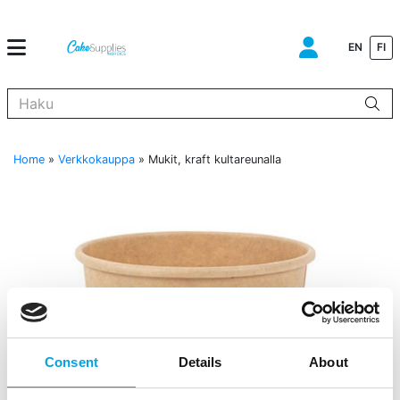
EN
FI
Kun tuloksia tulee, voit selata niitä nuolinäppäimillä ylös ja alas ja s
Home
»
Verkkokauppa
»
Mukit, kraft kultareunalla
Consent
Details
About