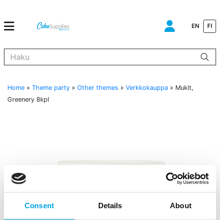
EN
FI
Kun tuloksia tulee, voit selata niitä nuolinäppäimillä ylös ja alas ja s
Home
»
Theme party
»
Other themes
»
Verkkokauppa
»
Mukit,
Greenery 8kpl
Consent
Details
About