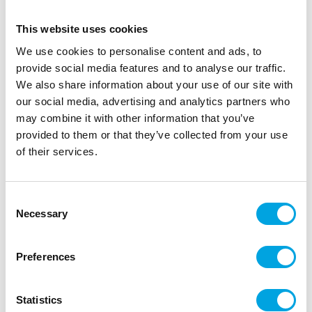
This website uses cookies
We use cookies to personalise content and ads, to
provide social media features and to analyse our traffic.
We also share information about your use of our site with
our social media, advertising and analytics partners who
may combine it with other information that you’ve
provided to them or that they’ve collected from your use
of their services.
Mukit, Greenery 8kpl
Consent
|
|
Tuotetunnus (SKU): A94845
EAN: 3700091536057
Necessary
Selection
|
Pakkauskoko: 12
Myyntiyksikkö: 6
Pahvimukit mehulle ja limulle.
Preferences
Statistics
Kuvaus