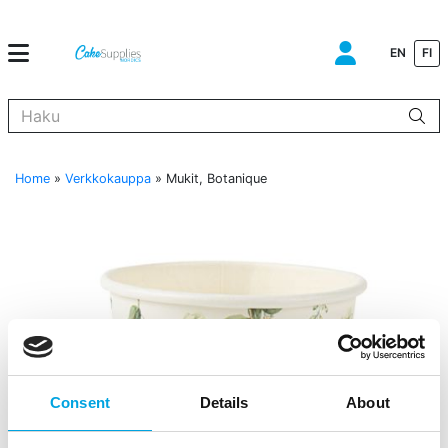
EN
FI
Kun tuloksia tulee, voit selata niitä nuolinäppäimillä ylös ja alas ja s
Home
»
Verkkokauppa
»
Mukit, Botanique
Consent
Details
About