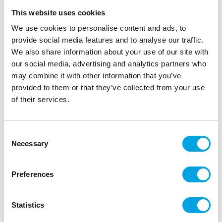
This website uses cookies
We use cookies to personalise content and ads, to
provide social media features and to analyse our traffic.
We also share information about your use of our site with
our social media, advertising and analytics partners who
may combine it with other information that you’ve
provided to them or that they’ve collected from your use
of their services.
Mukit, Botanique
Consent
|
|
Tuotetunnus (SKU): A93742
EAN: 3700091525549
Necessary
Selection
|
Pakkauskoko: 36
Myyntiyksikkö: 6
Pahvimukit mehulle ja limulle.
Preferences
Statistics
Kuvaus