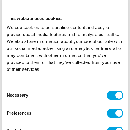
This website uses cookies
We use cookies to personalise content and ads, to
provide social media features and to analyse our traffic.
We also share information about your use of our site with
Mr & Mrs -viirinauha, ruusukulta
our social media, advertising and analytics partners who
may combine it with other information that you’ve
|
Tuotetunnus (SKU): GRL74-019R
Tuotemerkki:
PARTYDECO
provided to them or that they’ve collected from your use
|
|
|
EAN: 5900779102521
Pakkauskoko: 5
of their services.
Myyntiyksikkö: 5
Kaunis viirinauha viimeistelee juhlatilan.
Consent
Necessary
Selection
Kuvaus
Preferences
”