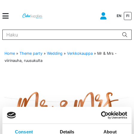
EN
FI
Kun tuloksia tulee, voit selata niitä nuolinäppäimillä ylös ja alas ja s
Home
»
Theme party
»
Wedding
»
Verkkokauppa
»
Mr & Mrs -
viirinauha, ruusukulta
Consent
Details
About