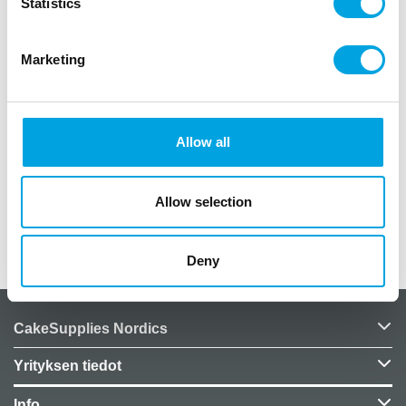
n
Statistics
paketissa 1kpl
teksti Mr & Mrs
Marketing
tekstin pituus yhteensä noin 68cm
tekstin korkeus noin 16,5cm
väri kiiltävä ruusukulta
Allow all
n
”
Allow selection
Lisätiedot
Deny
CakeSupplies Nordics
Yrityksen tiedot
Info