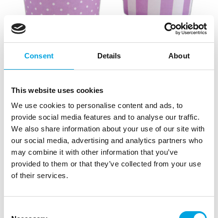
Consent
Details
About
This website uses cookies
We use cookies to personalise content and ads, to
Minimuffinivuoka-kipot, violetti
provide social media features and to analyse our traffic.
We also share information about your use of our site with
|
|
Tuotetunnus (SKU): 337022
Tuotemerkki:
STAEDTER
our social media, advertising and analytics partners who
|
|
EAN: 4018598337022
Pakkauskoko: 12
Myyntiyksikkö: 12
may combine it with other information that you’ve
Söpöt muffinivuoat!
provided to them or that they’ve collected from your use
of their services.
Kuvaus
Consent