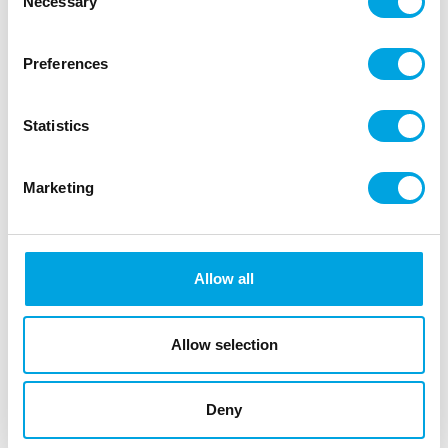
Necessary
Selection
”
n n
Preferences
n n
nt
Statistics
ntt12 kpl/paketti
Marketing
nt
nttväri violetti-pilkullinen ja raidallinen
nt
Allow all
nttpaksua paperia
nt
Allow selection
nttpaistettava uunipellin päällä
n
Deny
n n