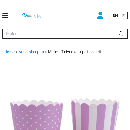
EN
FI
Kun tuloksia tulee, voit selata niitä nuolinäppäimillä ylös ja alas ja s
Home
»
Verkkokauppa
»
Minimuffinivuoka-kipot, violetti