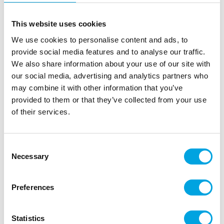
This website uses cookies
We use cookies to personalise content and ads, to
provide social media features and to analyse our traffic.
We also share information about your use of our site with
our social media, advertising and analytics partners who
may combine it with other information that you’ve
Minikokoiset noidanpadat 6kpl
provided to them or that they’ve collected from your use
of their services.
|
|
Tuotetunnus (SKU): P38170
EAN: 3523160381705
|
Pakkauskoko: 6
Myyntiyksikkö: 6
Halloween-teemaan sopivat ämpärit
Consent
Necessary
Selection
Kuvaus
Preferences
Söpöt minikokoiset noidanpadat toimivat
Statistics
keppostelussa, kattauksissa ja muussa