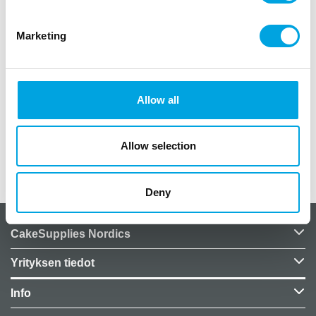
somistuksessa.
Marketing
pakkauksessa 6kpl
padankoko 7 x 5cm
materiaali muovia
Trick or treat, karkki vai kepponen
Allow all
Allow selection
Lisätiedot
Deny
CakeSupplies Nordics
Yrityksen tiedot
Info