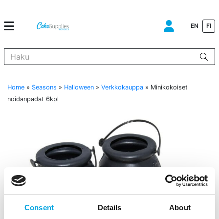
EN
FI
Kun tuloksia tulee, voit selata niitä nuolinäppäimillä ylös ja alas ja s
Home
»
Seasons
»
Halloween
»
Verkkokauppa
»
Minikokoiset
noidanpadat 6kpl
Consent
Details
About