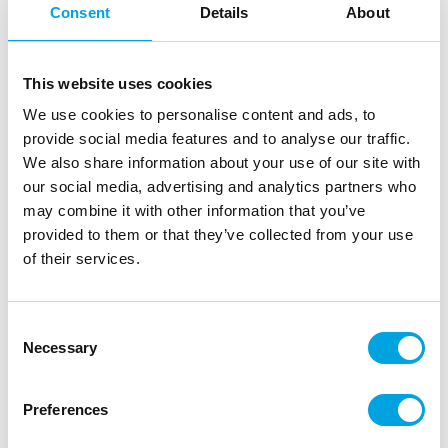
Consent
Details
About
This website uses cookies
We use cookies to personalise content and ads, to
provide social media features and to analyse our traffic.
We also share information about your use of our site with
our social media, advertising and analytics partners who
may combine it with other information that you’ve
provided to them or that they’ve collected from your use
of their services.
Minikokoiset kummitus-ämpärit 4kpl
|
|
Tuotetunnus (SKU): C66374
EAN: 4032037818552
|
Pakkauskoko: 12
Myyntiyksikkö: 6
Consent
Necessary
Selection
Halloween-teemaan sopivat kummitus-ämpärit.
Preferences
Kuvaus