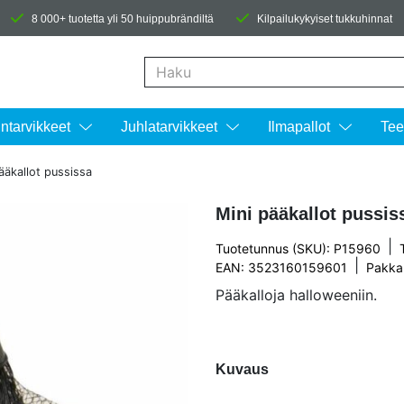
8 000+ tuotetta yli 50 huippubrändiltä
Kilpailukykyiset tukkuhinnat
Kun tuloksia tulee, voit selata niitä nuolinäpp
intarvikkeet
Juhlatarvikkeet
Ilmapallot
Tee
ääkallot pussissa
Mini pääkallot pussis
|
Tuotetunnus (SKU): P15960
|
EAN: 3523160159601
Pakka
Pääkalloja halloweeniin.
Kuvaus