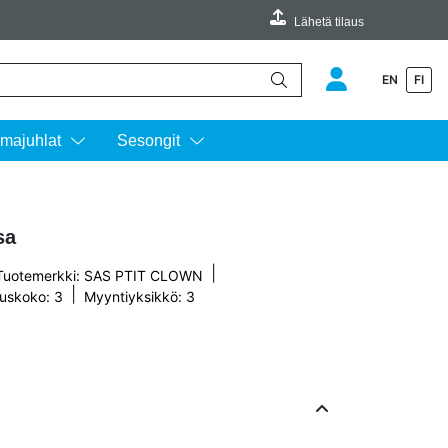
Lähetä tilaus
EN
FI
äimillä ylös ja alas ja siirtyä halutulle sivulle enterin painalluksella.
majuhlat
Sesongit
sa
|
Tuotemerkki:
SAS PTIT CLOWN
|
uskoko: 3
Myyntiyksikkö: 3