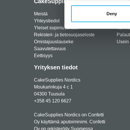
CakeSupplies Nordics
Info
Deny
Meistä
Rekist
Yhteystiedot
Maksut
Yleiset sopimusehdot
Toimit
Rekisteri- ja tietosuojaseloste
Palau
Omistajuuslauseke
Usein 
Saavutettavuus
Eettisyys
Yrityksen tiedot
CakeSupplies Nordics
Moukarinkuja 4 c 1
04300 Tuusula
+358 45 120 6627
CakeSupplies Nordics on Confetti
Oy käyttämä aputoiminimi. Confetti
Oy on rekisteröity Suomessa