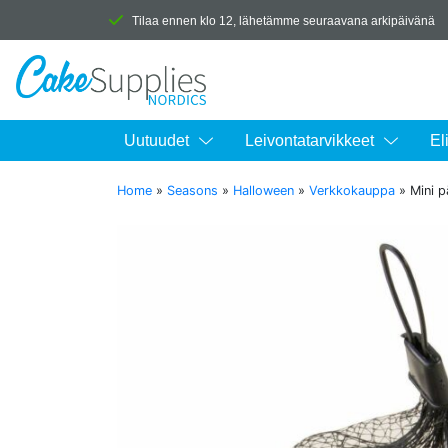
Tilaa ennen klo 12, lähetämme seuraavana arkipäivänä
Uutuudet
Leivontatarvikkeet
El
Home
»
Seasons
»
Halloween
»
Verkkokauppa
»
Mini p