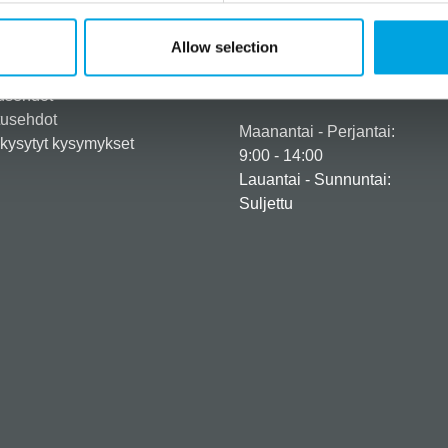
Tarvitsetko apua?
Allow selection
eröidy yritysasiakkaaksi
+358 45 120 6627
iedot ja maksuvaihtoehdot
Aukioloajat
usehdot
tusehdot
Maanantai - Perjantai:
kysytyt kysymykset
9:00 - 14:00
Lauantai - Sunnuntai:
Suljettu