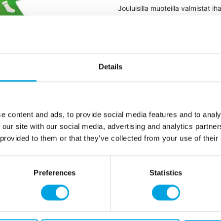
Jouluisilla muoteilla valmistat ih
pakkauksessa kuusi (6) m
muotit eri kokoisia, noin 
muotin korkeus noin 2,2c
muotoina tähti, kuusi, jou
Details
materiaali laadukasta muo
e content and ads, to provide social media features and to analy
Lisätiedot
 our site with our social media, advertising and analytics partn
 provided to them or that they’ve collected from your use of their
Preferences
Statistics
Tarvitsetko apua?