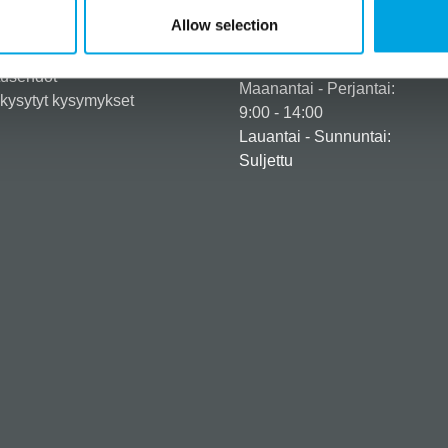
eröidy yritysasiakkaaksi
+358 45 120 6627
Allow selection
iedot ja maksuvaihtoehdot
Aukioloajat
usehdot
tusehdot
Maanantai - Perjantai:
kysytyt kysymykset
9:00 - 14:00
Lauantai - Sunnuntai:
Suljettu