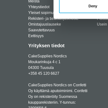
Meistä
Rekist
Deny
Yhteystiedot
Maksut
Yleiset sopimusehdot
Toimit
Rekisteri- ja tietosuojaseloste
Palau
Omistajuuslauseke
Usein 
Saavutettavuus
Eettisyys
Yrityksen tiedot
CakeSupplies Nordics
Moukarinkuja 4 c 1
04300 Tuusula
+358 45 120 6627
CakeSupplies Nordics on Confetti
Oy käyttämä aputoiminimi. Confetti
Oy on rekisteröity Suomessa
kaupparekisteriin. Y-tunnus: