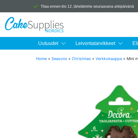
Tilaa ennen klo 12, lähetämme seuraavana arkipäivänä
Uutuudet
Leivontatarvikkeet
El
Home
»
Seasons
»
Christmas
»
Verkkokauppa
»
Mini m