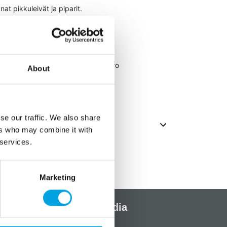
anat pikkuleivät ja piparit.
uottia
3-4cm
m
lupukki, lahjapaketti, pipariukko,poro
About
via joka leikkaa hyvin
se our traffic. We also share
ers who may combine it with
 services.
Marketing
Sosiaalinen media