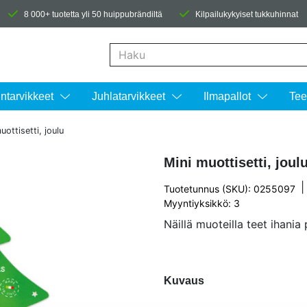
8 000+ tuotetta yli 50 huippubrändiltä
Kilpailukykyiset tukkuhinnat
Kun tuloksia tulee, voit selata niitä nuolinäpp
intarvikkeet
Juhlatarvikkeet
Ilmapallot
Tee
uottisetti, joulu
Mini muottisetti, joul
|
Tuotetunnus (SKU): 0255097
Myyntiyksikkö: 3
Näillä muoteilla teet ihania
Kuvaus