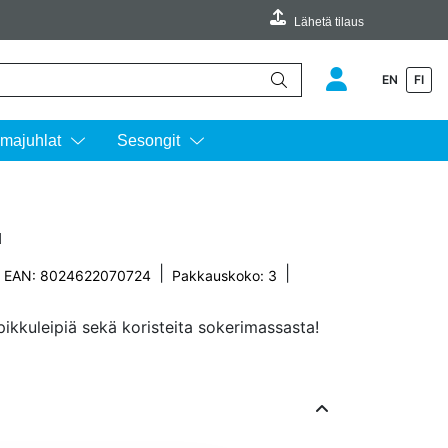
Lähetä tilaus
EN
FI
äimillä ylös ja alas ja siirtyä halutulle sivulle enterin painalluksella.
majuhlat
Sesongit
u
|
|
EAN: 8024622070724
Pakkauskoko: 3
 pikkuleipiä sekä koristeita sokerimassasta!