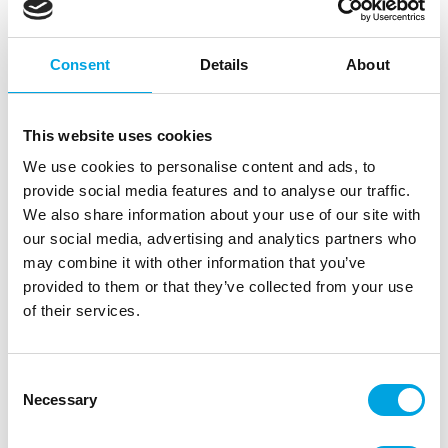
Consent
Details
About
This website uses cookies
We use cookies to personalise content and ads, to
provide social media features and to analyse our traffic.
We also share information about your use of our site with
our social media, advertising and analytics partners who
Mini Loaf leivospelti
may combine it with other information that you’ve
|
|
Tuotetunnus (SKU): 0075035
Tuotemerkki:
DECORA
provided to them or that they’ve collected from your use
|
|
EAN: 8024622072575
Pakkauskoko: 4
Myyntiyksikkö: 4
of their services.
Leivospelti, jolla valmistat herkullisia leivonnaisia.
Consent
Necessary
Selection
Kuvaus