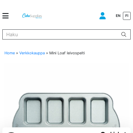
EN
FI
Kun tuloksia tulee, voit selata niitä nuolinäppäimillä ylös ja alas ja s
Home
»
Verkkokauppa
»
Mini Loaf leivospelti