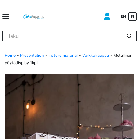
EN
FI
Kun tuloksia tulee, voit selata niitä nuolinäppäimillä ylös ja alas ja s
Home
»
Presentation
»
Instore material
»
Verkkokauppa
»
Metallinen
pöytädisplay 1kpl