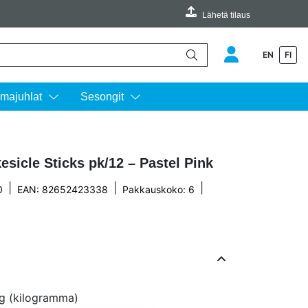
Lähetä tilaus
EN
FI
äimillä ylös ja alas ja siirtyä halutulle sivulle enterin painalluksella.
majuhlat
Sesongit
sicle Sticks pk/12 – Pastel Pink
|
|
|
0
EAN: 82652423338
Pakkauskoko: 6
g (kilogramma)