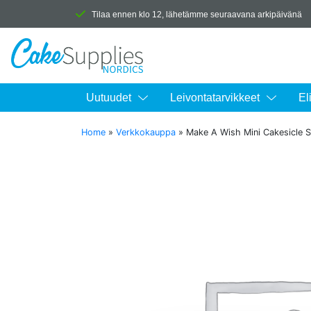
Tilaa ennen klo 12, lähetämme seuraavana arkipäivänä
Uutuudet
Leivontatarvikkeet
El
Home
»
Verkkokauppa
»
Make A Wish Mini Cakesicle St