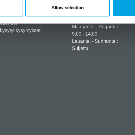
eröidy yritysasiakkaaksi
+358 45 120 6627
Allow selection
iedot ja maksuvaihtoehdot
Aukioloajat
usehdot
tusehdot
Maanantai - Perjantai:
kysytyt kysymykset
9:00 - 14:00
Lauantai - Sunnuntai:
Suljettu