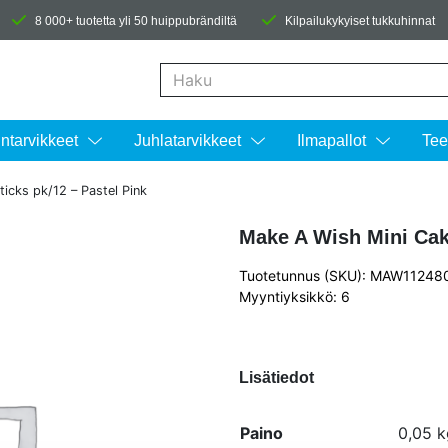
8 000+ tuotetta yli 50 huippubrändiltä
Kilpailukykyiset tukkuhinnat
Kun tuloksia tulee, voit selata niitä nuolinäpp
intarvikkeet
Juhlatarvikkeet
Ilmapallot
Tee
icks pk/12 – Pastel Pink
Make A Wish Mini Cake
Tuotetunnus (SKU): MAW11248
Myyntiyksikkö: 6
Lisätiedot
Paino
0,05 k