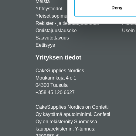
Meistä
Rekist
Deny
Yhteystiedot
Maksut
Yleiset sopimusehdot
Toimit
Rekisteri- ja tietosuojaseloste
Palau
Omistajuuslauseke
Usein 
Saavutettavuus
Eettisyys
Yrityksen tiedot
CakeSupplies Nordics
Moukarinkuja 4 c 1
04300 Tuusula
+358 45 120 6627
CakeSupplies Nordics on Confetti
Oy käyttämä aputoiminimi. Confetti
Oy on rekisteröity Suomessa
kaupparekisteriin. Y-tunnus: