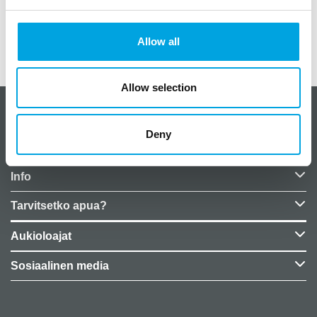
Paino
0,05 kg (kilogramma)
Allow all
EU Representative
False
Allow selection
CakeSupplies Nordics
Deny
Yrityksen tiedot
Info
Tarvitsetko apua?
Aukioloajat
Sosiaalinen media