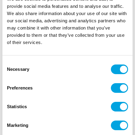
provide social media features and to analyse our traffic.
We also share information about your use of our site with
our social media, advertising and analytics partners who
may combine it with other information that you’ve
provided to them or that they’ve collected from your use
of their services.
Consent
Necessary
Selection
Make A Wish Mini Cakesicle Sticks pk/12 –
Pastel Blue
Preferences
|
|
Tuotetunnus (SKU): MAW112481
EAN: 82652423307
|
Pakkauskoko: 6
Myyntiyksikkö: 6
Statistics
Marketing
Lisätiedot