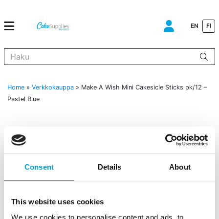
EN
FI
Kun tuloksia tulee, voit selata niitä nuolinäppäimillä ylös ja alas ja s
Home
»
Verkkokauppa
»
Make A Wish Mini Cakesicle Sticks pk/12 –
Pastel Blue
Consent
Details
About
This website uses cookies
We use cookies to personalise content and ads, to