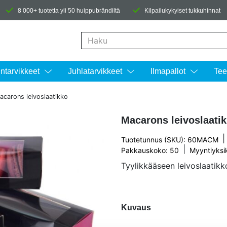
8 000+ tuotetta yli 50 huippubrändiltä
Kilpailukykyiset tukkuhinnat
Kun tuloksia tulee, voit selata niitä nuolinäpp
intarvikkeet
Juhlatarvikkeet
Ilmapallot
Tee
acarons leivoslaatikko
Macarons leivoslaati
|
Tuotetunnus (SKU): 60MACM
|
Pakkauskoko: 50
Myyntiyksi
Tyylikkääseen leivoslaatikk
Kuvaus