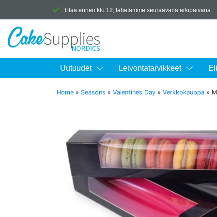
Tilaa ennen klo 12, lähetämme seuraavana arkipäivänä
Uutuudet
Leivontatarvikkeet
El
Home
»
Seasons
»
Valentines Day
»
Verkkokauppa
»
M