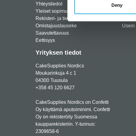
Yhteystiedot
Maksut
Deny
Yleiset sopimusehdot
Toimit
Rekisteri- ja tietosuojaseloste
Palau
Omistajuuslauseke
Usein 
Saavutettavuus
Eettisyys
Yrityksen tiedot
CakeSupplies Nordics
Moukarinkuja 4 c 1
04300 Tuusula
+358 45 120 6627
CakeSupplies Nordics on Confetti
Oy käyttämä aputoiminimi. Confetti
Oy on rekisteröity Suomessa
kaupparekisteriin. Y-tunnus:
2309658-6