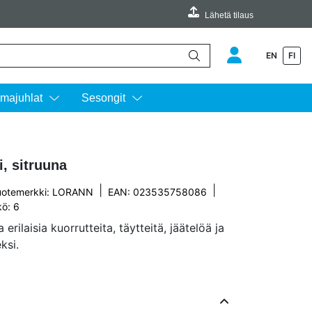
Lähetä tilaus
EN
FI
äimillä ylös ja alas ja siirtyä halutulle sivulle enterin painalluksella.
majuhlat
Sesongit
, sitruuna
|
|
uotemerkki:
LORANN
EAN: 023535758086
kö: 6
erilaisia kuorrutteita, täytteitä, jäätelöä ja
ksi.