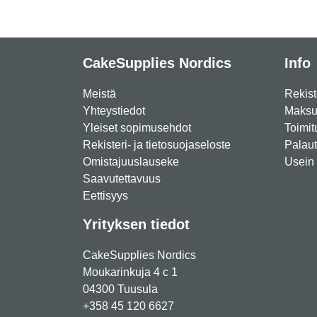
CakeSupplies Nordics
Info
Meistä
Rekist
Yhteystiedot
Maksut
Yleiset sopimusehdot
Toimit
Rekisteri- ja tietosuojaseloste
Palau
Omistajuuslauseke
Usein 
Saavutettavuus
Eettisyys
Yrityksen tiedot
CakeSupplies Nordics
Moukarinkuja 4 c 1
04300 Tuusula
+358 45 120 6627