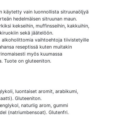
n käytetty
vain luonnollista sitruunaöljyä
irteän hedelmäisen sitruunan maun.
iksi kekseihin, muffinsseihin, kakkuihin,
älkiruokiin sekä jäätelöön.
 alkoholittomia vaihtoehtoja tiivistetyille
ahansa reseptissä kuten muitakin
rinomaisesti myös kuumassa
a. Tuote on gluteeniton.
lykoli, luontaiset aromit, arabikumi,
aatti). Gluteeniton.
lenglykol, naturlig arom, gummi
el (natriumbensoat). Glutenfri.