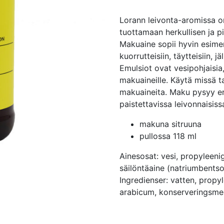
Lorann leivonta-aromissa o
tuottamaan herkullisen ja p
Makuaine sopii hyvin esimerk
kuorrutteisiin, täytteisiin, j
Emulsiot ovat vesipohjaisia,
makuaineille. Käytä missä t
makuaineita. Maku pysyy e
paistettavissa leivonnaisiss
makuna sitruuna
pullossa 118 ml
Ainesosat: vesi, propyleenig
säilöntäaine (natriumbentso
Ingredienser: vatten, propy
arabicum, konserveringsmed