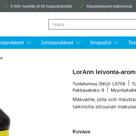
8 000+ tuotetta yli 50 huippubrändiltä
Kilpailukykyiset tukkuhinnat
Kun tuloksia tulee, voit selata niitä nuolinäpp
intarvikkeet
Juhlatarvikkeet
Ilmapallot
Tee
na
LorAnn leivonta-aromi
|
Tuotetunnus (SKU): L0758
T
|
Pakkauskoko: 6
Myyntiyksik
Makuaine, jolla voit maustaa 
taikinoita sitruunan makuise
Kuvaus