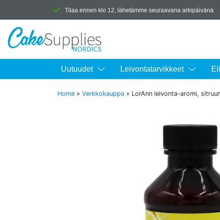
Tilaa ennen klo 12, lähetämme seuraavana arkipäivänä
Uutuudet
Leivontatarvikkeet
El
Home
»
Verkkokauppa
»
LorAnn leivonta-aromi, sitruu