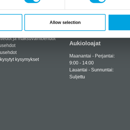
Tarvitsetko apua?
Allow selection
eröidy yritysasiakkaaksi
+358 45 120 6627
iedot ja maksuvaihtoehdot
Aukioloajat
usehdot
tusehdot
Maanantai - Perjantai:
kysytyt kysymykset
9:00 - 14:00
Lauantai - Sunnuntai:
Suljettu