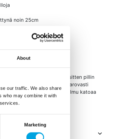
lloja
ettynä noin 25cm
d-valo
tia sytyttämisestä
lle.
About
aisesti.
i, jotta valo syttyy. Puhalla sitten pillin
5cm kokoiseksi. Irrota sitten varovasti
se our traffic. We also share
losta. Solmi pallo normaalisti, solmu katoaa
ers who may combine it with
 services.
syksy
Marketing