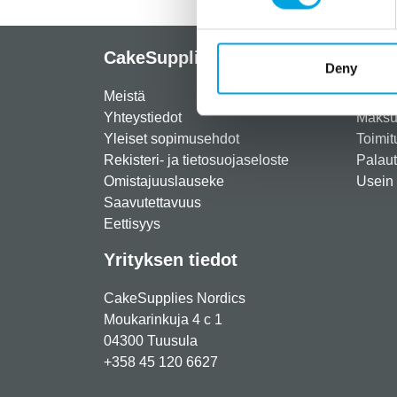
CakeSupplies Nordics
Info
Deny
Meistä
Rekist
Yhteystiedot
Maksut
Yleiset sopimusehdot
Toimit
Rekisteri- ja tietosuojaseloste
Palau
Omistajuuslauseke
Usein 
Saavutettavuus
Eettisyys
Yrityksen tiedot
CakeSupplies Nordics
Moukarinkuja 4 c 1
04300 Tuusula
+358 45 120 6627