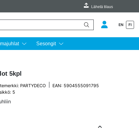
Lähetä tilaus
EN
FI
äimillä ylös ja alas ja siirtyä halutulle sivulle enterin painalluksella.
majuhlat
Sesongit
lot 5kpl
|
temerkki:
PARTYDECO
EAN: 5904555091795
sikkö: 5
hliin