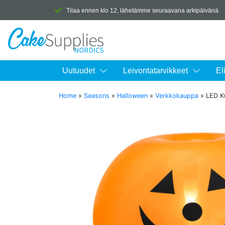
Tilaa ennen klo 12, lähetämme seuraavana arkipäivänä
Uutuudet
Leivontatarvikkeet
El
Home
»
Seasons
»
Halloween
»
Verkkokauppa
»
LED Ku