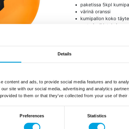
paketissa 5kpl kumipa
värinä oranssi
kumipallon koko täyt
materiaali lateksia
biohajoavia
jokaisessa pallossa le
valo palaa noin 20 tun
ei sovellu alle 8 vuotiai
Details
Hävitä pallot asianmuk
Täyttö: Vedä muoviläpyskä irt
kautta pallo täyteen noin 2
e content and ads, to provide social media features and to analy
pilli jottei ilma karkaa pal
 our site with our social media, advertising and analytics partn
pallon sisään.
 provided to them or that they’ve collected from your use of their
Halloween, venetsialaiset, 
Preferences
Statistics
Lisätiedot