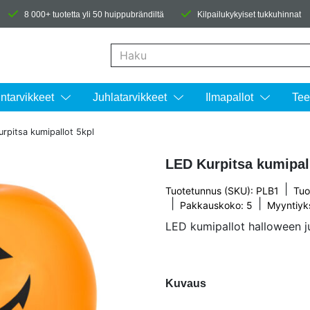
8 000+ tuotetta yli 50 huippubrändiltä
Kilpailukykyiset tukkuhinnat
Kun tuloksia tulee, voit selata niitä nuolinäpp
intarvikkeet
Juhlatarvikkeet
Ilmapallot
Tee
rpitsa kumipallot 5kpl
LED Kurpitsa kumipal
|
Tuotetunnus (SKU): PLB1
Tuo
|
|
Pakkauskoko: 5
Myyntiyk
LED kumipallot halloween ju
Kuvaus