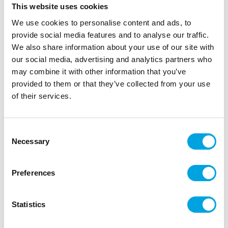
This website uses cookies
We use cookies to personalise content and ads, to
provide social media features and to analyse our traffic.
We also share information about your use of our site with
our social media, advertising and analytics partners who
may combine it with other information that you’ve
provided to them or that they’ve collected from your use
of their services.
Lautasliinat, Yksisarvinen 10kpl
Consent
|
|
Tuotetunnus (SKU): P512330
Tuotemerkki:
PartyPal
Necessary
Selection
|
|
EAN: 5904610114148
Pakkauskoko: 6
Myyntiyksikkö: 6
Hauskat lautasliinat
Preferences
Kuvaus
Statistics