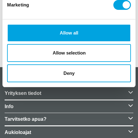
paketissa 10kpl
Marketing
koko 33x33cm
Allow all
Allow selection
Lisätiedot
Deny
CakeSupplies Nordics
Yrityksen tiedot
Info
Tarvitsetko apua?
Aukioloajat