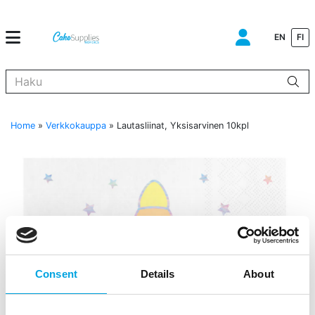
EN
FI
Kun tuloksia tulee, voit selata niitä nuolinäppäimillä ylös ja alas ja s
Home
»
Verkkokauppa
»
Lautasliinat, Yksisarvinen 10kpl
Consent
Details
About