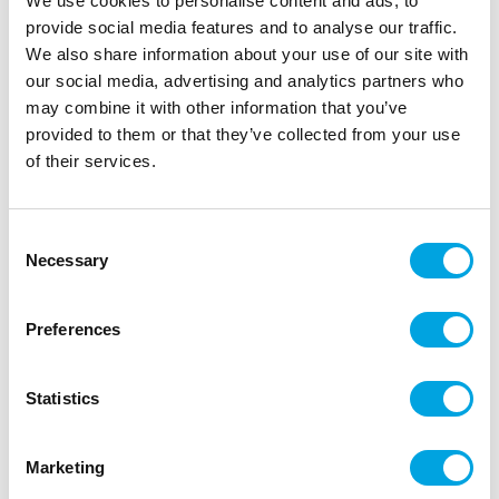
We use cookies to personalise content and ads, to
provide social media features and to analyse our traffic.
We also share information about your use of our site with
our social media, advertising and analytics partners who
may combine it with other information that you’ve
provided to them or that they’ve collected from your use
of their services.
Lautasliinat, synttärimix
|
|
Tuotetunnus (SKU): SP33-100
Tuotemerkki:
PARTYDECO
Consent
|
|
EAN: 5904555047365
Pakkauskoko: 5
Myyntiyksikkö: 5
Necessary
Selection
Ihanat lautasliinat synttäreille.
Preferences
Kuvaus
Statistics
paketissa 12 kpl
värimix
Marketing
serveteissä lukee Happy Birthday