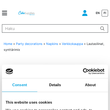
EN
FI
Kun tuloksia tulee, voit selata niitä nuolinäppäimillä ylös ja alas ja s
Home
»
Party decorations
»
Napkins
»
Verkkokauppa
»
Lautasliinat,
synttärimix
Consent
Details
About
This website uses cookies