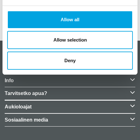
koko 33cm x 33cm
Allow all
Lisätiedot
Allow selection
CakeSupplies Nordics
Deny
Yrityksen tiedot
Info
Tarvitsetko apua?
Aukioloajat
Sosiaalinen media