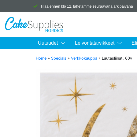
Tilaa ennen klo 12, lähetämme seuraavana arkipäivänä
Uutuudet
Leivontatarvikkeet
El
Home
»
Specials
»
Verkkokauppa
»
Lautasliinat, 60v