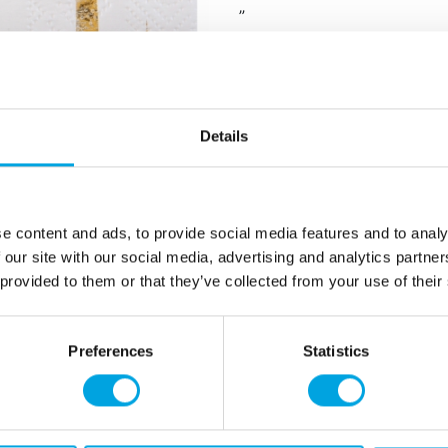
”
Servetit sopivat upeisiin vuosi
20 kpl paketissa
paperiset lautasliinat
Details
koko avattuna noin 2
väri valkoinen, teksti j
e content and ads, to provide social media features and to analy
”
 our site with our social media, advertising and analytics partn
 provided to them or that they’ve collected from your use of their
Lisätiedot
Preferences
Statistics
Tarvitsetko apua?