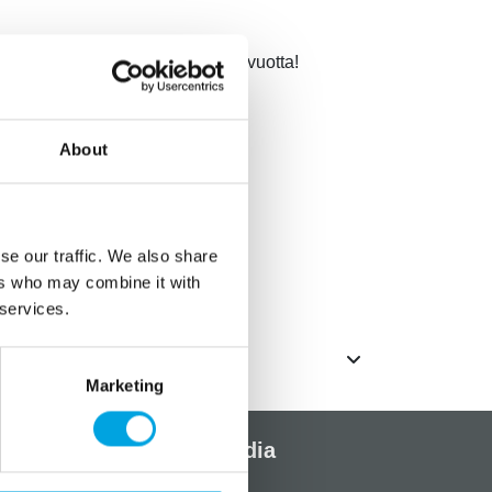
juhliin. Kerran sitä täytetään 60 vuotta!
About
5 x 25cm
a kuviot kultaiset
se our traffic. We also share
ers who may combine it with
 services.
Marketing
Sosiaalinen media