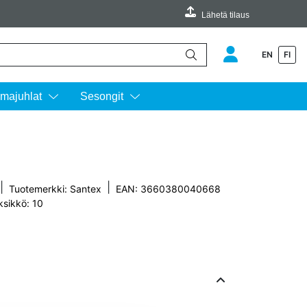
Lähetä tilaus
EN
FI
äimillä ylös ja alas ja siirtyä halutulle sivulle enterin painalluksella.
majuhlat
Sesongit
|
|
Tuotemerkki:
Santex
EAN: 3660380040668
ksikkö: 10