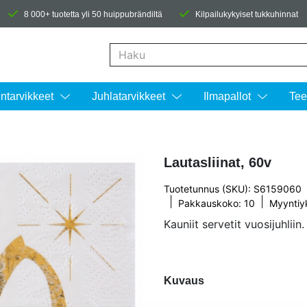
8 000+ tuotetta yli 50 huippubrändiltä
Kilpailukykyiset tukkuhinnat
Kun tuloksia tulee, voit selata niitä nuolinäpp
intarvikkeet
Juhlatarvikkeet
Ilmapallot
Tee
Lautasliinat, 60v
Tuotetunnus (SKU): S6159060
|
|
Pakkauskoko: 10
Myyntiy
Kauniit servetit vuosijuhliin.
Kuvaus