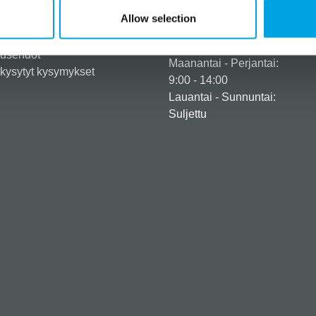
eröidy yritysasiakkaaksi
+358 45 120 6627
Allow selection
iedot ja maksuvaihtoehdot
Aukioloajat
usehdot
tusehdot
Maanantai - Perjantai:
kysytyt kysymykset
9:00 - 14:00
Lauantai - Sunnuntai:
Suljettu