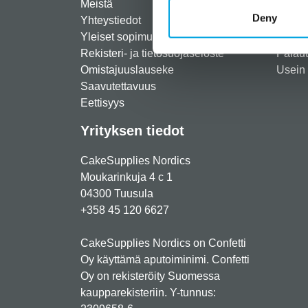
Meistä
Rekist
Deny
Yhteystiedot
Maksut
Yleiset sopimusehdot
Toimit
Rekisteri- ja tietosuojaseloste
Palau
Omistajuuslauseke
Usein 
Saavutettavuus
Eettisyys
Yrityksen tiedot
CakeSupplies Nordics
Moukarinkuja 4 c 1
04300 Tuusula
+358 45 120 6627
CakeSupplies Nordics on Confetti
Oy käyttämä aputoiminimi. Confetti
Oy on rekisteröity Suomessa
kaupparekisteriin. Y-tunnus: