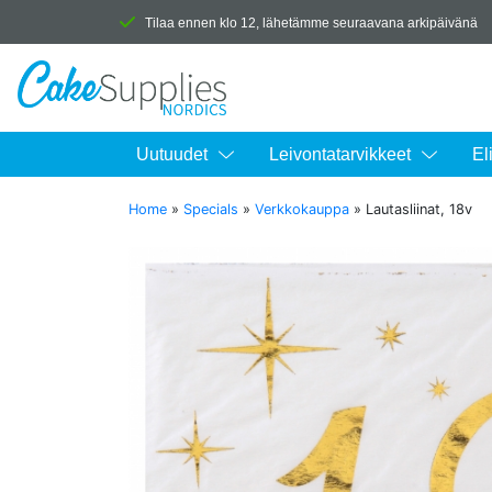
Tilaa ennen klo 12, lähetämme seuraavana arkipäivänä
Uutuudet
Leivontatarvikkeet
El
Home
»
Specials
»
Verkkokauppa
»
Lautasliinat, 18v