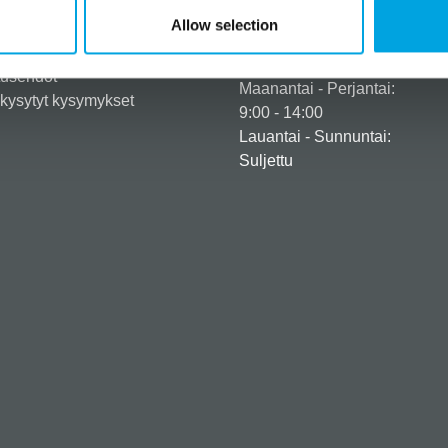
eröidy yritysasiakkaaksi
+358 45 120 6627
Allow selection
iedot ja maksuvaihtoehdot
Aukioloajat
usehdot
tusehdot
Maanantai - Perjantai:
kysytyt kysymykset
9:00 - 14:00
Lauantai - Sunnuntai:
Suljettu