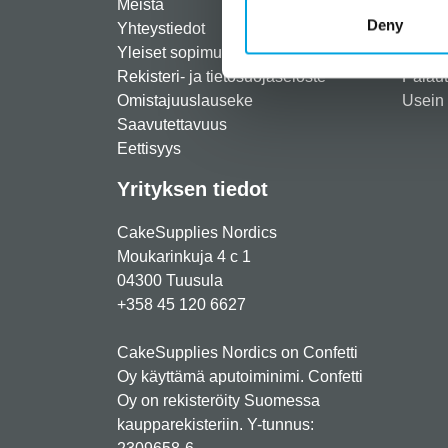
Meistä
Rekist
Deny
Yhteystiedot
Maksut
Yleiset sopimusehdot
Toimit
Rekisteri- ja tietosuojaseloste
Palau
Omistajuuslauseke
Usein 
Saavutettavuus
Eettisyys
Yrityksen tiedot
CakeSupplies Nordics
Moukarinkuja 4 c 1
04300 Tuusula
+358 45 120 6627
CakeSupplies Nordics on Confetti
Oy käyttämä aputoiminimi. Confetti
Oy on rekisteröity Suomessa
kaupparekisteriin. Y-tunnus: