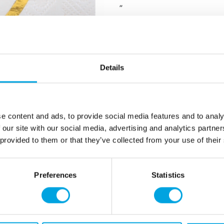
”
Servetit sopivat täysi-ikäisen juhl
20 kpl paketissa
paperiset lautasliinat
koko avattuna noin 2
Details
väri valkoinen, teksti j
”
e content and ads, to provide social media features and to analy
Lisätiedot
 our site with our social media, advertising and analytics partn
 provided to them or that they’ve collected from your use of their
Preferences
Statistics
Tarvitsetko apua?