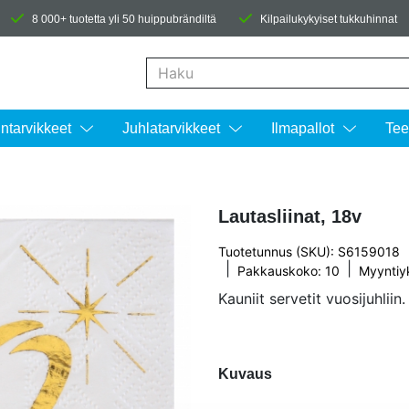
8 000+ tuotetta yli 50 huippubrändiltä
Kilpailukykyiset tukkuhinnat
Kun tuloksia tulee, voit selata niitä nuolinäpp
intarvikkeet
Juhlatarvikkeet
Ilmapallot
Tee
Lautasliinat, 18v
Tuotetunnus (SKU): S6159018
|
|
Pakkauskoko: 10
Myyntiy
Kauniit servetit vuosijuhliin.
Kuvaus