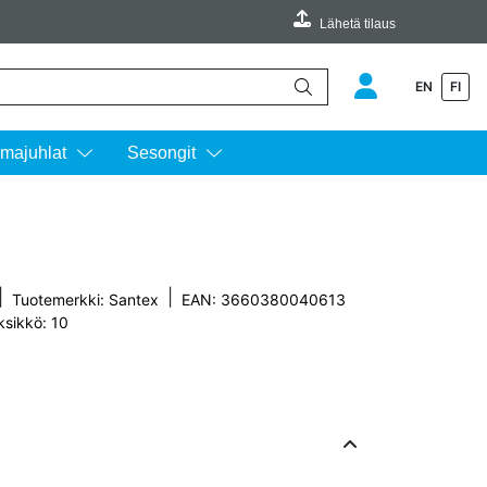
Lähetä tilaus
EN
FI
äimillä ylös ja alas ja siirtyä halutulle sivulle enterin painalluksella.
majuhlat
Sesongit
|
|
Tuotemerkki:
Santex
EAN: 3660380040613
ksikkö: 10