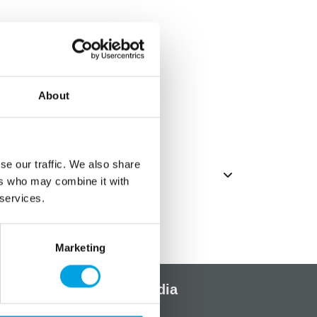
iin. Kerran sitä täytetään 18 vuotta!
5 x 25cm
About
a kuviot kultaiset
se our traffic. We also share
ers who may combine it with
 services.
Marketing
Sosiaalinen media