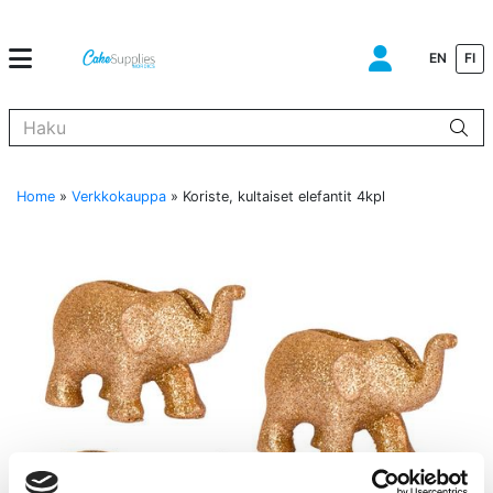
EN
FI
Kun tuloksia tulee, voit selata niitä nuolinäppäimillä ylös ja alas ja s
Home
»
Verkkokauppa
»
Koriste, kultaiset elefantit 4kpl