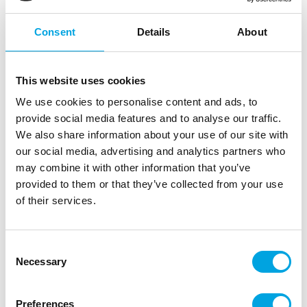
Consent
Details
About
This website uses cookies
We use cookies to personalise content and ads, to
provide social media features and to analyse our traffic.
We also share information about your use of our site with
our social media, advertising and analytics partners who
Koriste, kultaiset elefantit 4kpl
may combine it with other information that you’ve
provided to them or that they’ve collected from your use
|
|
Tuotetunnus (SKU): A78860
EAN: 3700091788609
of their services.
|
Pakkauskoko: 12
Myyntiyksikkö: 5
Kauniit elefantit trooppisiin juhliin.
Consent
Necessary
Selection
Kuvaus
Preferences