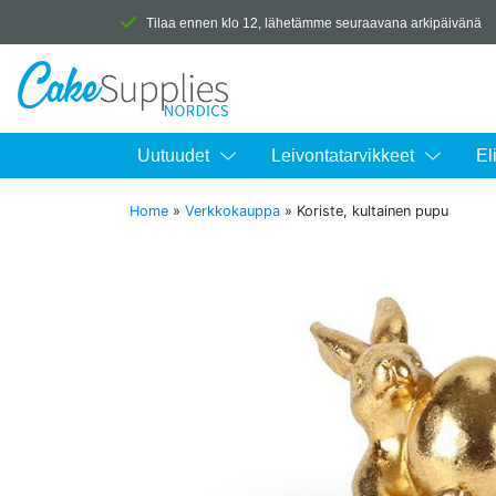
Tilaa ennen klo 12, lähetämme seuraavana arkipäivänä
Uutuudet
Leivontatarvikkeet
El
Home
»
Verkkokauppa
»
Koriste, kultainen pupu