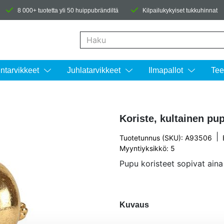
8 000+ tuotetta yli 50 huippubrändiltä
Kilpailukykyiset tukkuhinnat
Kun tuloksia tulee, voit selata niitä nuolinäpp
intarvikkeet
Juhlatarvikkeet
Ilmapallot
Tee
Koriste, kultainen pu
|
Tuotetunnus (SKU): A93506
Myyntiyksikkö: 5
Pupu koristeet sopivat aina
Kuvaus