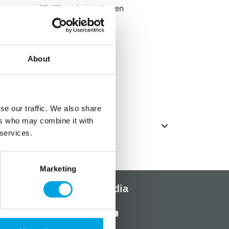
upu antaa pääsiäisen kattaukseen
About
m
 kultaus lähde pois
se our traffic. We also share
ers who may combine it with
 services.
Marketing
Sosiaalinen media