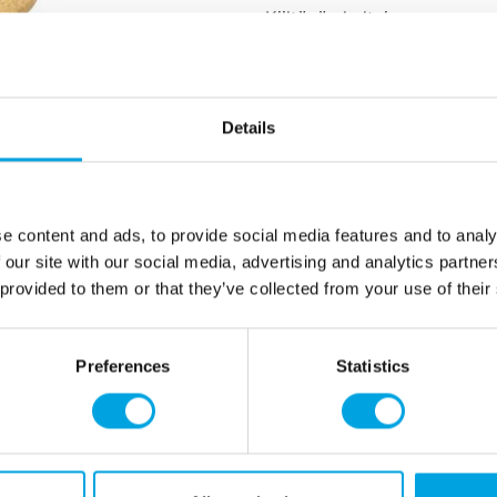
Kiiltävän kultainen upea p
tyylikkään säväyksen.
materiaali muovia
väri kiiltävä kulta
Details
halkaisija 8,5cm x 7c
käsin pyyhittävä
käsittele varoen ettei
e content and ads, to provide social media features and to analy
 our site with our social media, advertising and analytics partn
Lisätiedot
 provided to them or that they’ve collected from your use of their
Preferences
Statistics
Tarvitsetko apua?
eröidy yritysasiakkaaksi
+358 45 120 6627
iedot ja maksuvaihtoehdot