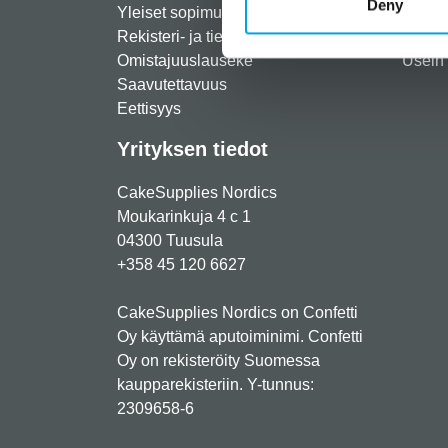
Deny
Yleiset sopimusehdot
Toimit
Rekisteri- ja tietosuojaseloste
Palau
Omistajuuslauseke
Usein 
Saavutettavuus
Eettisyys
Yrityksen tiedot
CakeSupplies Nordics
Moukarinkuja 4 c 1
04300 Tuusula
+358 45 120 6627
CakeSupplies Nordics on Confetti
Oy käyttämä aputoiminimi. Confetti
Oy on rekisteröity Suomessa
kaupparekisteriin. Y-tunnus:
2309658-6