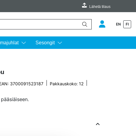
Lähetä tilaus
EN
FI
äimillä ylös ja alas ja siirtyä halutulle sivulle enterin painalluksella.
majuhlat
Sesongit
pu
|
|
EAN: 3700091523187
Pakkauskoko: 12
 pääsiäiseen.