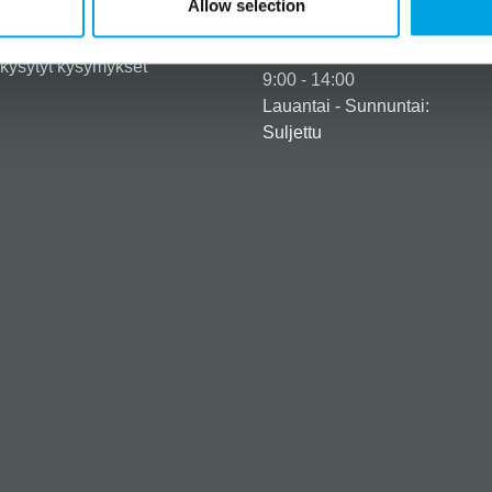
Aukioloajat
Allow selection
usehdot
tusehdot
Maanantai - Perjantai:
kysytyt kysymykset
9:00 - 14:00
Lauantai - Sunnuntai:
Suljettu