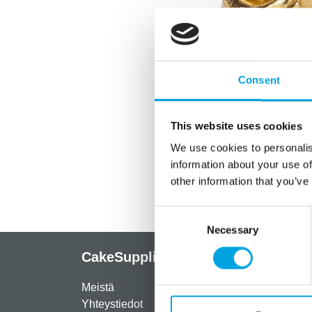
Consent
This website uses cookies
We use cookies to personalis
information about your use of
other information that you’ve
Consent
Necessary
Selection
CakeSupplies Nordics
Info
Meistä
Rekist
Yhteystiedot
Maksut