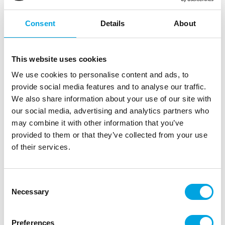
Consent
Details
About
This website uses cookies
We use cookies to personalise content and ads, to
provide social media features and to analyse our traffic.
We also share information about your use of our site with
our social media, advertising and analytics partners who
may combine it with other information that you’ve
Koriste, kultainen peura
provided to them or that they’ve collected from your use
of their services.
|
|
Tuotetunnus (SKU): A92490
EAN: 3700091510392
|
Pakkauskoko: 10
Myyntiyksikkö: 10
Kaunis kultainen peura talven ja joulun somistuksiin.
Consent
Necessary
Selection
Kuvaus
Preferences