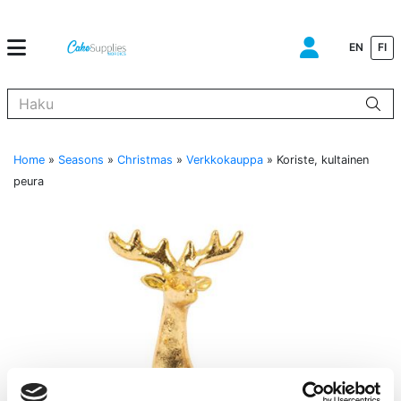
EN
FI
Kun tuloksia tulee, voit selata niitä nuolinäppäimillä ylös ja alas ja s
Home
»
Seasons
»
Christmas
»
Verkkokauppa
»
Koriste, kultainen
peura