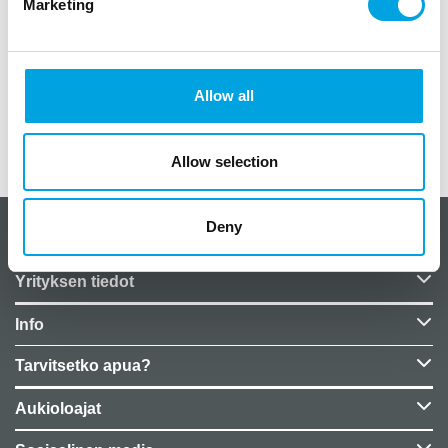
Marketing
Hauskat lautasliinat sopivat moneen tilanteeseen.
12 kpl paketissa
paperiset lautasliinat
koko 16,5cm x 16,5cm
Allow all
Lisätiedot
Allow selection
Deny
CakeSupplies Nordics
Yrityksen tiedot
Info
Tarvitsetko apua?
Aukioloajat