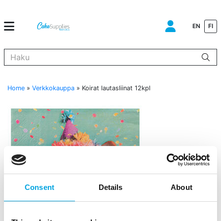
EN
FI
Kun tuloksia tulee, voit selata niitä nuolinäppäimillä ylös ja alas ja s
Home
»
Verkkokauppa
»
Koirat lautasliinat 12kpl
Consent
Details
About