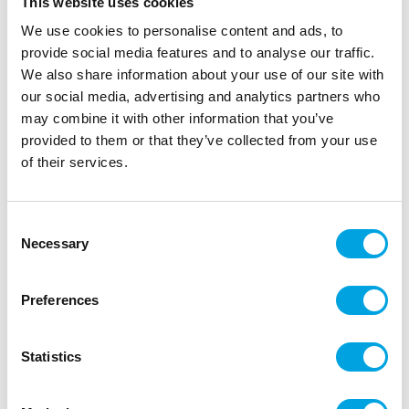
This website uses cookies
We use cookies to personalise content and ads, to
provide social media features and to analyse our traffic.
We also share information about your use of our site with
our social media, advertising and analytics partners who
may combine it with other information that you’ve
provided to them or that they’ve collected from your use
of their services.
Koirat lautasliinat 12kpl
|
|
Tuotetunnus (SKU): S9327099
Tuotemerkki:
Santex
Consent
|
|
Necessary
EAN: 3660380119579
Pakkauskoko: 10
Selection
Myyntiyksikkö: 10
Hassut lautasliinat
Preferences
Statistics
Kuvaus