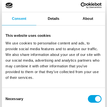
Consent
Details
About
Kissa lautasliinat
This website uses cookies
|
|
Tuotetunnus (SKU): SP33-50
Tuotemerkki:
PARTYDECO
We use cookies to personalise content and ads, to
|
|
EAN: 5902230774094
Pakkauskoko: 1
Myyntiyksikkö: 5
provide social media features and to analyse our traffic.
Ihanat lautasliinat kissa- juhliin!
We also share information about your use of our site with
our social media, advertising and analytics partners who
may combine it with other information that you’ve
provided to them or that they’ve collected from your use
Kuvaus
of their services.
”
Consent
nt
Necessary
Selection
ntt