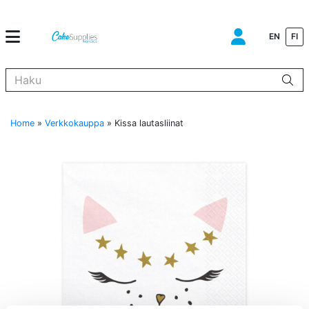
EN
FI
Kun tuloksia tulee, voit selata niitä nuolinäppäimillä ylös ja alas ja s
Home
»
Verkkokauppa
»
Kissa lautasliinat