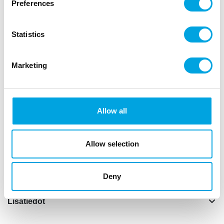
Preferences
Kuvaus
Statistics
”
nt
Marketing
voit itse määritellä tekstin
sisältää kirjaimet ja kiinnityslistan
setissä 86 osaa
kirjaimen koko noin 4mm
Allow all
kirjainleimasin
Kokoa haluamasi teksti painolaattaan ja paina se
Allow selection
sokerimassan, marsipaanin tai taikinan pintaan.
”
Deny
Lisätiedot