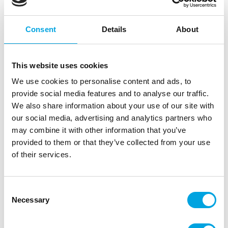
Consent
Details
About
This website uses cookies
We use cookies to personalise content and ads, to
provide social media features and to analyse our traffic.
We also share information about your use of our site with
our social media, advertising and analytics partners who
may combine it with other information that you’ve
Kirjain-setti
provided to them or that they’ve collected from your use
of their services.
|
|
Tuotetunnus (SKU): 966810
Tuotemerkki:
STAEDTER
|
|
EAN: 4011109966810
Pakkauskoko: 36
Myyntiyksikkö: 6
Kätevä leimasin tekstien painamiseen sokerimassan tai
Consent
Necessary
keksi-/piparitaikinoiden pintaan.
Selection