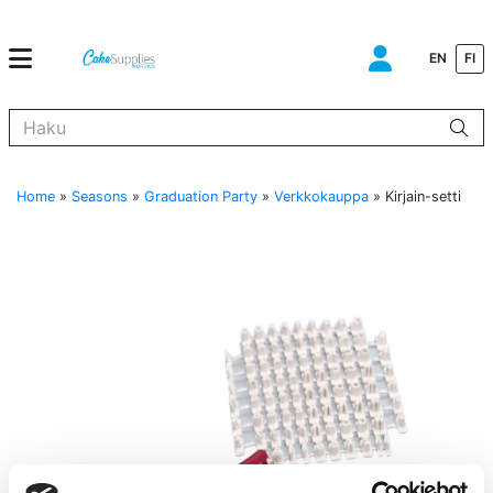
EN
FI
Kun tuloksia tulee, voit selata niitä nuolinäppäimillä ylös ja alas ja s
Home
»
Seasons
»
Graduation Party
»
Verkkokauppa
»
Kirjain-setti